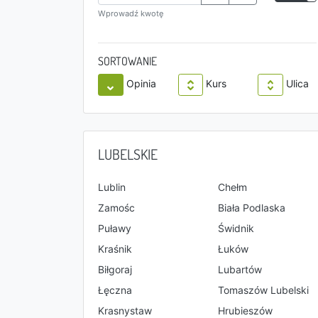
Wprowadź kwotę
SORTOWANIE
Opinia
Kurs
Ulica
LUBELSKIE
Lublin
Chełm
Zamośc
Biała Podlaska
Puławy
Świdnik
Kraśnik
Łuków
Biłgoraj
Lubartów
Łęczna
Tomaszów Lubelski
Krasnystaw
Hrubieszów