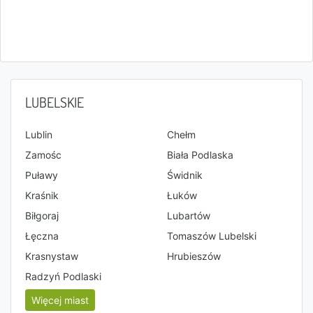
LUBELSKIE
Lublin
Chełm
Zamośc
Biała Podlaska
Puławy
Świdnik
Kraśnik
Łuków
Biłgoraj
Lubartów
Łęczna
Tomaszów Lubelski
Krasnystaw
Hrubieszów
Radzyń Podlaski
Więcej miast