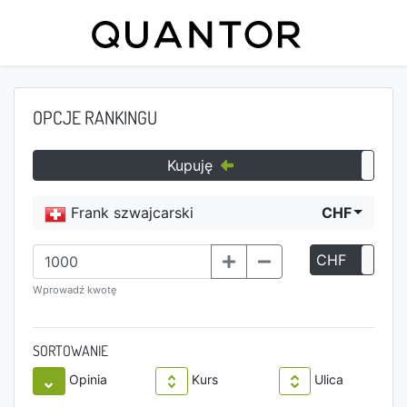
OPCJE RANKINGU
Kupuję
Frank szwajcarski
CHF
CHF
P
Wprowadź kwotę
SORTOWANIE
Opinia
Kurs
Ulica