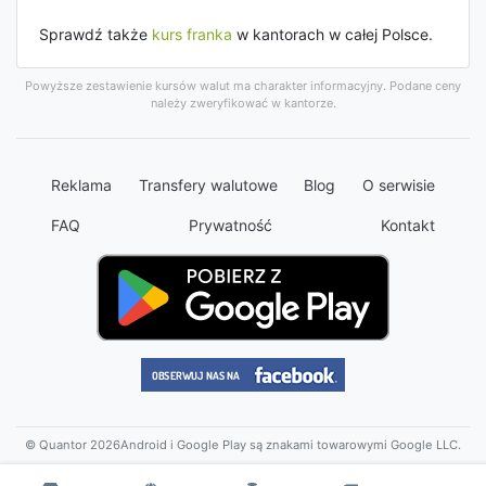
Sprawdź także
kurs franka
w kantorach w całej Polsce.
Powyższe zestawienie kursów walut ma charakter informacyjny. Podane ceny
należy zweryfikować w kantorze.
Reklama
Transfery walutowe
Blog
O serwisie
FAQ
Prywatność
Kontakt
© Quantor 2026
Android i Google Play są znakami towarowymi Google LLC.