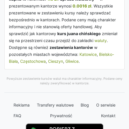
prezentowanym kantorze wynosi
0.0016 zł
. Wszystkie
prezentowane w zestawieniu kursy należy sprawdzać
bezpośrednio w kantorach. Podane ceny mają charakter
informacyjny i nie stanowią oferty handlowej. Aby
sprawdzić jak kantorowy
kurs juana chińskiego
zmieniał
się na przestrzeni czasu przejdź do zakładki
waluty
.
Dostępne są również
zestawienia kantorów
w
pozostałych miastach województwa:
Katowice
,
Bielsko-
Biała
,
Częstochowa
,
Cieszyn
,
Gliwice
.
Powyższe zestawienie kursów walut ma charakter informacyjny. Podane ceny
należy zweryfikować w kantorze.
Reklama
Transfery walutowe
Blog
O serwisie
FAQ
Prywatność
Kontakt