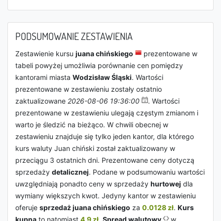
PODSUMOWANIE ZESTAWIENIA
Zestawienie kursu
juana chińskiego
prezentowane w
tabeli powyżej umożliwia porównanie cen pomiędzy
kantorami miasta
Wodzisław Śląski
. Wartości
prezentowane w zestawieniu zostały ostatnio
zaktualizowane
2026-08-06 19:36:00
. Wartości
prezentowane w zestawieniu ulegają częstym zmianom i
warto je śledzić na bieżąco. W chwili obecnej w
zestawieniu znajduje się tylko jeden kantor, dla którego
kurs waluty Juan chiński został zaktualizowany w
przeciągu 3 ostatnich dni. Prezentowane ceny dotyczą
sprzedaży
detalicznej
. Podane w podsumowaniu wartości
uwzględniają ponadto ceny w sprzedaży
hurtowej
dla
wymiany większych kwot. Jedyny kantor w zestawieniu
oferuje
sprzedaż juana chińskiego
za
0.0128 zł
.
Kurs
kupna
to natomiast
4.9 zł
.
Spread walutowy
w