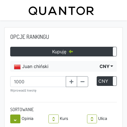
OPCJE RANKINGU
Kupuję
Juan chiński
CNY
CNY
P
Wprowadź kwotę
SORTOWANIE
Opinia
Kurs
Ulica