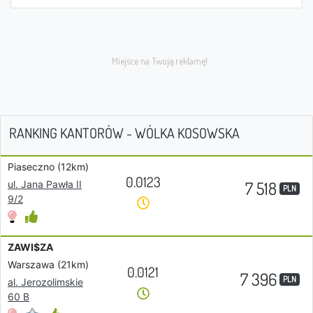
RANKING KANTORÓW - WÓLKA KOSOWSKA
Piaseczno (12km)
0.0123
7 518
ul. Jana Pawła II
PLN
9/2
ZAWI$ZA
Warszawa (21km)
0.0121
7 396
PLN
al. Jerozolimskie
60 B