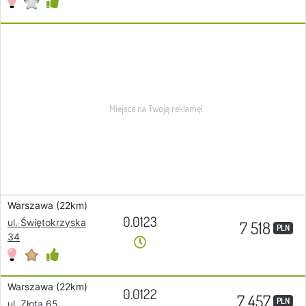
Warszawa (22km)
0.0123
ul. Świętokrzyska
7 518
PLN
34
Warszawa (22km)
0.0122
7 457
PLN
ul. Złota 65