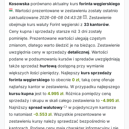
Kosowska
porównano aktualny kurs
forinta węgierskiego
. Wartości prezentowane w zestawieniu zostały ostatnio
zaktualizowane
2026-08-08 04:43:28
. Zestawienie
obejmuje kurs waluty Forint węgierski z
33 kantorów
.
Ceny kupna i sprzedaży starsze niż 3 dni zostały
pominięte. Prezentowane wartości ulegają częstym
zmianom, dlatego warto śledzić je na bieżąco. Zestawienie
uwzględnia ceny w sprzedaży
detalicznej
. Wartości
podane w podsumowaniu kursów i spredaów uwzględniają
także sprzedaż
hurtową
dostępną przy wymianie
większych ilości pieniędzy. Najlepszy
kurs sprzedaży
forinta węgierskiego
to obecnie
0 zł
, taką cenę oferuje
najtańszy kantor w zestawieniu. W przypadku najlepszego
kursu kupna
jest to
4.995 zł
. Różnica pomiędzy ceną
sprzedaży i skupu w skali całego zestawienia to
-4.995 zł
.
Najniższy
spread walutowy
w pojedynczym kantorze
to natomiast
-0.553 zł
. Wszystkie prezentowane w
zestawieniu kursy należy sprawdzać bezpośrednio w
kantorach. Podane ceny mają charakter informacyjny i nie