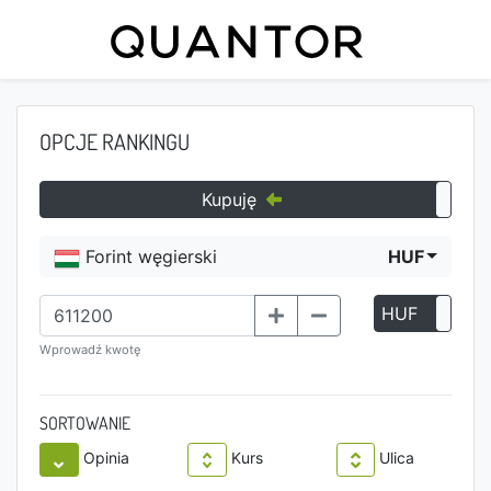
OPCJE RANKINGU
Kupuję
Forint węgierski
HUF
HUF
P
Wprowadź kwotę
SORTOWANIE
Opinia
Kurs
Ulica