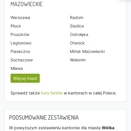
MAZOWIECKIE
Warszawa
Radom
Płock
Siedlce
Pruszków
Ostrołęka
Legionowo
Otwock
Piaseczno
Mińsk Mazowiecki
Sochaczew
Wołomin
Mława
Więcej miast
Sprawdź także
kurs forinta
w kantorach w całej Polsce.
PODSUMOWANIE ZESTAWIENIA
W powyższym zestawieniu kantorów dla miasta
Wólka