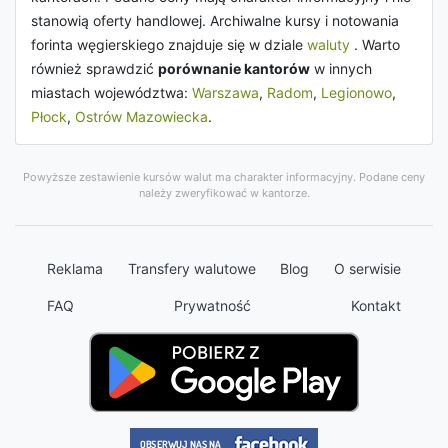
stanowią oferty handlowej. Archiwalne kursy i notowania
forinta węgierskiego znajduje się w dziale
waluty
. Warto
również sprawdzić
porównanie kantorów
w innych
miastach województwa:
Warszawa
,
Radom
,
Legionowo
,
Płock
,
Ostrów Mazowiecka
.
Powyższe zestawienie kursów walut ma charakter informacyjny. Podane ceny
należy zweryfikować w kantorze.
Reklama
Transfery walutowe
Blog
O serwisie
FAQ
Prywatność
Kontakt