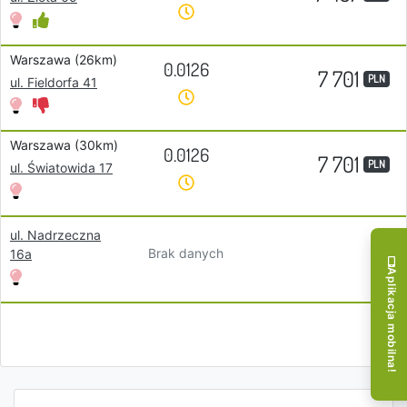
Warszawa (26km)
0.0126
7 701
PLN
ul. Fieldorfa 41
Warszawa (30km)
0.0126
7 701
PLN
ul. Światowida 17
ul. Nadrzeczna
Brak danych
16a
Aplikacja mobilna!