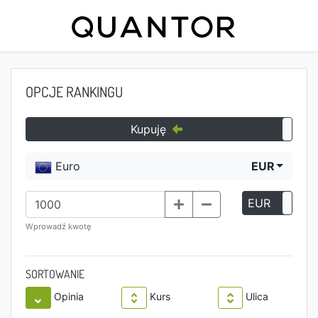
OPCJE RANKINGU
Kupuję
Euro
EUR
EUR
P
Wprowadź kwotę
SORTOWANIE
Opinia
Kurs
Ulica