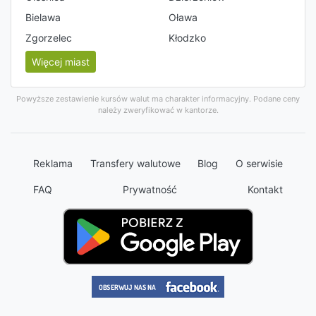
Bielawa
Oława
Zgorzelec
Kłodzko
Więcej miast
Powyższe zestawienie kursów walut ma charakter informacyjny. Podane ceny
należy zweryfikować w kantorze.
Reklama
Transfery walutowe
Blog
O serwisie
FAQ
Prywatność
Kontakt