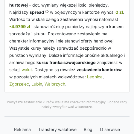
hurtowej
– dot. wymiany większej ilości pieniędzy.
Najniższy
spread
w pojedynczym kantorze wynosi
0 zł
.
Wartość ta w skali całego zestawienia wynosi natomiast
-4.9799 zł
i stanowi różnicę pomiędzy najlepszym kursem
sprzedaży i skupu. Prezentowane zestawienie ma
charakter informacyjny i nie stanowi oferty handlowej.
Wszystkie kursy należy sprawdzać bezpośrednio w
punktach wymiany. Dalsze informacje onośnie aktualnego i
archiwalnego
kursu franka szwajcarskiego
znajdziesz w
sekcji
walut
. Dostępne są również
zestawienia kantorów
w pozostałych miastach województwa:
Legnica
,
Zgorzelec
,
Lubin
,
Wałbrzych
.
Powyższe zestawienie kursów walut ma charakter informacyjny. Podane ceny
należy zweryfikować w kantorze.
Reklama
Transfery walutowe
Blog
O serwisie