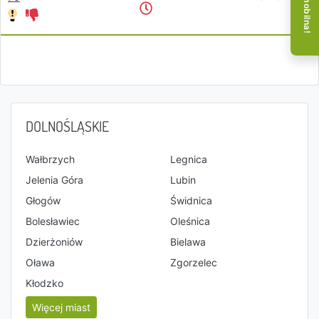
DOLNOŚLĄSKIE
Wałbrzych
Legnica
Jelenia Góra
Lubin
Głogów
Świdnica
Bolesławiec
Oleśnica
Dzierżoniów
Bielawa
Oława
Zgorzelec
Kłodzko
Więcej miast