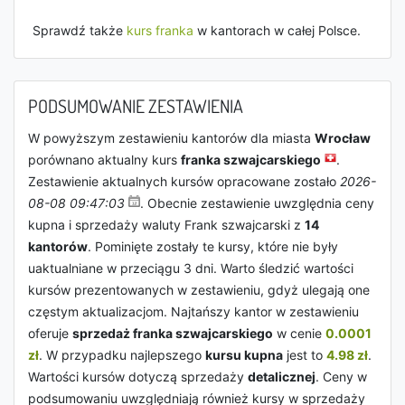
Sprawdź także
kurs franka
w kantorach w całej Polsce.
PODSUMOWANIE ZESTAWIENIA
W powyższym zestawieniu kantorów dla miasta
Wrocław
porównano aktualny kurs
franka szwajcarskiego
.
Zestawienie aktualnych kursów opracowane zostało
2026-
08-08 09:47:03
. Obecnie zestawienie uwzględnia ceny
kupna i sprzedaży waluty Frank szwajcarski z
14
kantorów
. Pominięte zostały te kursy, które nie były
uaktualniane w przeciągu 3 dni. Warto śledzić wartości
kursów prezentowanych w zestawieniu, gdyż ulegają one
częstym aktualizacjom. Najtańszy kantor w zestawieniu
oferuje
sprzedaż franka szwajcarskiego
w cenie
0.0001
zł
. W przypadku najlepszego
kursu kupna
jest to
4.98 zł
.
Wartości kursów dotyczą sprzedaży
detalicznej
. Ceny w
podsumowaniu uwzględniają również kursy w sprzedaży