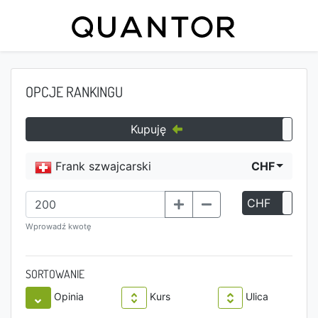
OPCJE RANKINGU
Kupuję
Frank szwajcarski
CHF
CHF
P
Wprowadź kwotę
SORTOWANIE
Opinia
Kurs
Ulica