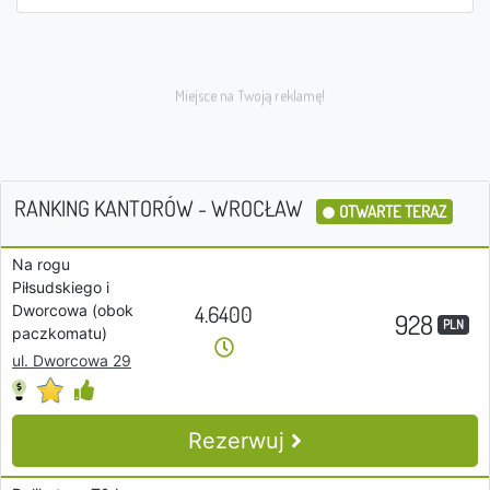
RANKING KANTORÓW - WROCŁAW
OTWARTE TERAZ
Na rogu
Piłsudskiego i
4.6400
Dworcowa (obok
928
PLN
paczkomatu)
ul. Dworcowa 29
Rezerwuj