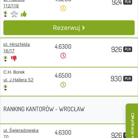
924
PLN
112/118
Rezerwuj
pl. Hirszfelda
4.6300
926
PLN
16/17
C.H. Borek
4.6500
930
PLN
ul. J.Hallera 52
RANKING KANTORÓW - WROCŁAW
Aplikacja mobilna!
ul. Świeradowska
4.6300
926
PLN
70