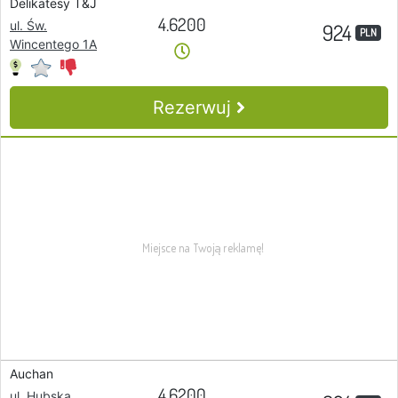
Delikatesy T&J
4.6200
ul. Św.
924
PLN
Wincentego 1A
Rezerwuj
Auchan
4.6200
ul. Hubska