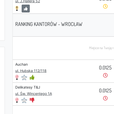
ul. J.Hallera 52
RANKING KANTORÓW - WROCŁAW
Auchan
0.0125
ul. Hubska 112/118
Delikatesy T&J
0.0125
ul. Św. Wincentego 1A