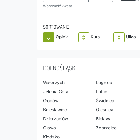
Wprowadź kwotę
SORTOWANIE
Opinia
Kurs
Ulica
DOLNOŚLĄSKIE
Wałbrzych
Legnica
Jelenia Góra
Lubin
Głogów
Świdnica
Bolesławiec
Oleśnica
Dzierżoniów
Bielawa
Oława
Zgorzelec
Kłodzko