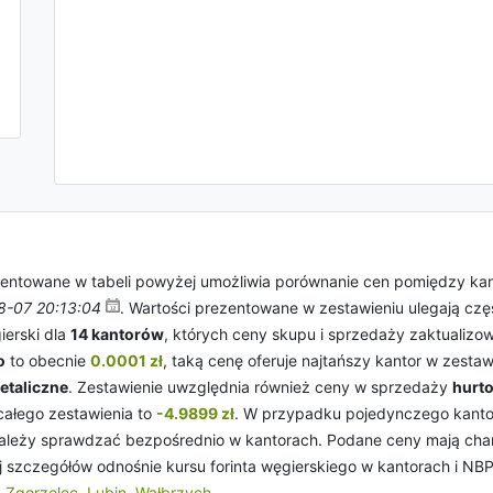
entowane w tabeli powyżej umożliwia porównanie cen pomiędzy ka
8-07 20:13:04
. Wartości prezentowane w zestawieniu ulegają czę
ierski dla
14 kantorów
, których ceny skupu i sprzedaży zaktualizow
o
to obecnie
0.0001 zł
, taką cenę oferuje najtańszy kantor w zesta
etaliczne
. Zestawienie uwzględnia również ceny w sprzedaży
hurt
całego zestawienia to
-4.9899 zł
. W przypadku pojedynczego kanto
leży sprawdzać bezpośrednio w kantorach. Podane ceny mają charak
j szczegółów odnośnie kursu forinta węgierskiego w kantorach i NB
,
Zgorzelec
,
Lubin
,
Wałbrzych
.