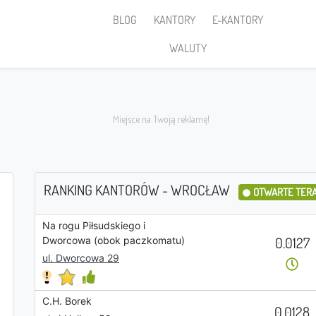
BLOG
KANTORY
E-KANTORY
WALUTY
RANKING KANTORÓW - WROCŁAW
OTWARTE TER
Na rogu Piłsudskiego i
Sprzedaję
0.0127
Dworcowa (obok paczkomatu)
ul. Dworcowa 29
C.H. Borek
PLN
0.0128