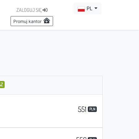
PL
ZALOGUJ SIĘ
Promuj kantor
AZ
551
PLN