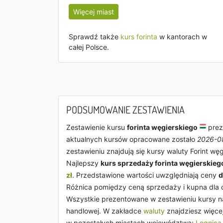
Więcej miast
Sprawdź także
kurs forinta
w kantorach w
całej Polsce.
PODSUMOWANIE ZESTAWIENIA
Zestawienie kursu
forinta węgierskiego
prez
aktualnych kursów opracowane zostało
2026-0
zestawieniu znajdują się kursy waluty Forint węg
Najlepszy
kurs sprzedaży forinta węgierskieg
zł
. Przedstawione wartości uwzględniają ceny
d
Różnica pomiędzy ceną sprzedaży i kupna dla 
Wszystkie prezentowane w zestawieniu kursy na
handlowej. W zakładce
waluty
znajdziesz więce
w pozostałych miastach województwa:
Legnica