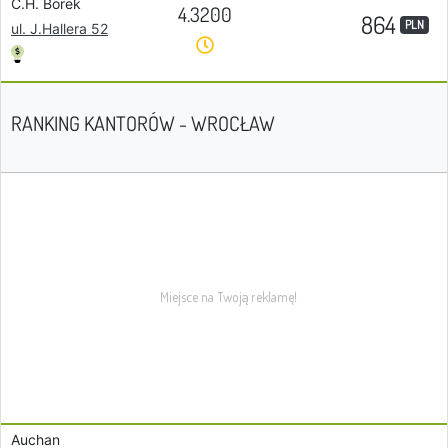
C.H. Borek
4.3200
864
PLN
ul. J.Hallera 52
RANKING KANTORÓW - WROCŁAW
Auchan