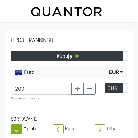
OPCJE RANKINGU
Kupuję
Euro
EUR
EUR
P
Wprowadź kwotę
SORTOWANIE
Opinia
Kurs
Ulica