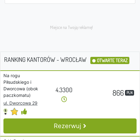
RANKING KANTORÓW - WROCŁAW
OTWARTE TERAZ
Na rogu
Piłsudskiego i
4.3300
Dworcowa (obok
866
PLN
paczkomatu)
ul. Dworcowa 29
Rezerwuj