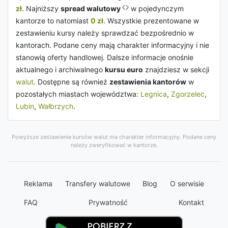
zł
. Najniższy
spread walutowy
w pojedynczym
kantorze to natomiast
0 zł
. Wszystkie prezentowane w
zestawieniu kursy należy sprawdzać bezpośrednio w
kantorach. Podane ceny mają charakter informacyjny i nie
stanowią oferty handlowej. Dalsze informacje onośnie
aktualnego i archiwalnego
kursu euro
znajdziesz w sekcji
walut
. Dostępne są również
zestawienia kantorów
w
pozostałych miastach województwa:
Legnica
,
Zgorzelec
,
Lubin
,
Wałbrzych
.
Powyższe zestawienie kursów walut ma charakter informacyjny. Podane ceny
należy zweryfikować w kantorze.
Reklama
Transfery walutowe
Blog
O serwisie
FAQ
Prywatność
Kontakt