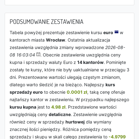
PODSUMOWANIE ZESTAWIENIA
Tabela powyżej prezentuje zestawienie kursu
euro
w
kantorach miasta
Wrocław
. Ostatnia aktualizacja
zestawienia uwzględnia zmiany wprowadzone
2026-08-
08 16:03:04
. Obecnie zestawienie uwzględnia ceny
kupna i sprzedaży waluty Euro z
14 kantorów
. Pominięte
zostały te kursy, które nie były uaktualniane w przeciągu 3
dni. Prezentowane wartości ulegają częstym zmianom,
dlatego warto śledzić je na bieżąco. Najlepszy
kurs
sprzedaży euro
to obecnie
0.0001 zł
, taką cenę oferuje
najtańszy kantor w zestawieniu. W przypadku najlepszego
kursu kupna
jest to
4.98 zł
. Przedstawione wartości
uwzględniają ceny
detaliczne
. Zestawienie uwzględnia
również ceny w sprzedaży
hurtowej
dla wymiany
znacznej ilości pieniędzy. Różnica pomiędzy ceną
sprzedaży i skupu w skali całego zestawienia to
-4.9799