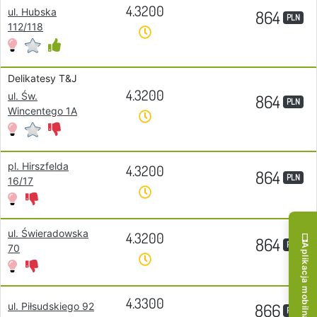
4.3200
ul. Hubska
864
PLN
112/118
Delikatesy T&J
4.3200
ul. Św.
864
PLN
Wincentego 1A
pl. Hirszfelda
4.3200
864
PLN
16/17
ul. Świeradowska
4.3200
864
PLN
Aplikacja mobilna!
70
4.3300
866
ul. Piłsudskiego 92
PLN