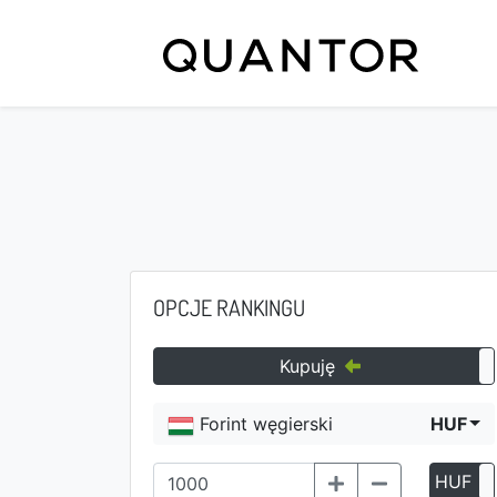
OPCJE RANKINGU
Kupuję
Forint węgierski
HUF
HUF