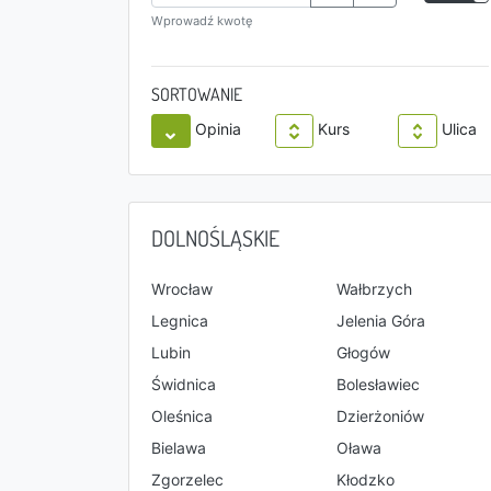
Wprowadź kwotę
SORTOWANIE
Opinia
Kurs
Ulica
DOLNOŚLĄSKIE
Wrocław
Wałbrzych
Legnica
Jelenia Góra
Lubin
Głogów
Świdnica
Bolesławiec
Oleśnica
Dzierżoniów
Bielawa
Oława
Zgorzelec
Kłodzko