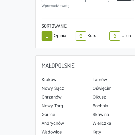
Wprowadź kwotę
SORTOWANIE
Opinia
Kurs
Ulica
MAŁOPOLSKIE
Kraków
Tarnów
Nowy Sącz
Oświęcim
Chrzanów
Olkusz
Nowy Targ
Bochnia
Gorlice
Skawina
Andrychów
Wieliczka
Wadowice
Kęty