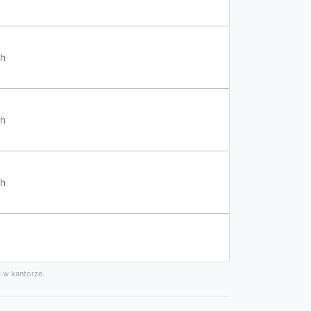
h
h
h
 w kantorze.