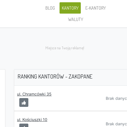
BLOG
KANTORY
E-KANTORY
WALUTY
RANKING KANTORÓW - ZAKOPANE
Sprzedaję
ul. Chramcówki 35
Brak danyc
ul. Kościuszki 10
PLN
Brak danyc