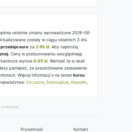
ględnia ostatnie zmiany wprowadzone
2026-08-
aktualizowane zostały w ciągu ostatnich 3 dni.
sprzedaje euro
za
2.65 zł
. Aby najdrożej
cznej
. Ceny w podsumowaniu uwzględniają
kantorze wynosi
0.05 zł
. Wartość ta w skali
leży pamiętać, że prezentowane zestawienie
ntorach. Więcej informacji o na temat
kursu
województwa:
Szczecin
,
Świnoujście
,
Koszalin
,
 w kantorze.
Prywatność
Kontakt