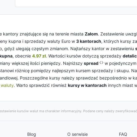
 kantory znajdujące się na terenie miasta
Załom
. Zestawienie uwz
ceny kupna i sprzedaży waluty Euro w
3 kantorach
, których kursy z
co, gdyż ulegają częstym zmianom. Najtańszy kantor w zestawieniu
 kupna
, obecnie
4.97 zł
. Wartości kursów dotyczą sprzedaży
detali
iany większej ilości pieniędzy. Najniższy
spread
w pojedynczym 
stanowi różnicę pomiędzy najlepszym kursem sprzedaży i skupu. Na
 handlowej. Poszczególne kursy należy sprawdzać bezpośrednio w ka
i
waluty
. Warto sprawdzić również
kursy w kantorach
innych miast 
stawienie kursów walut ma charakter informacyjny. Podane ceny należy zweryfikować
Blog
O serwisie
FAQ