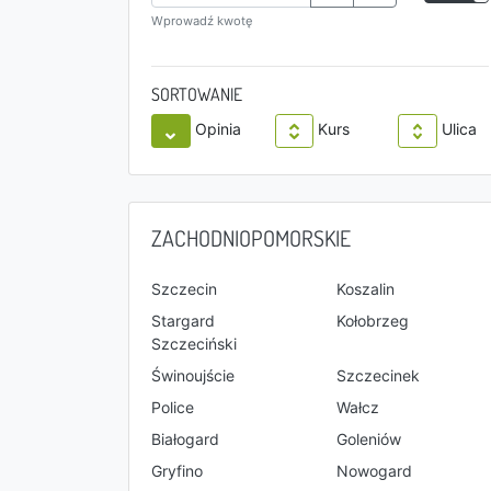
Wprowadź kwotę
SORTOWANIE
Opinia
Kurs
Ulica
ZACHODNIOPOMORSKIE
Szczecin
Koszalin
Stargard
Kołobrzeg
Szczeciński
Świnoujście
Szczecinek
Police
Wałcz
Białogard
Goleniów
Gryfino
Nowogard