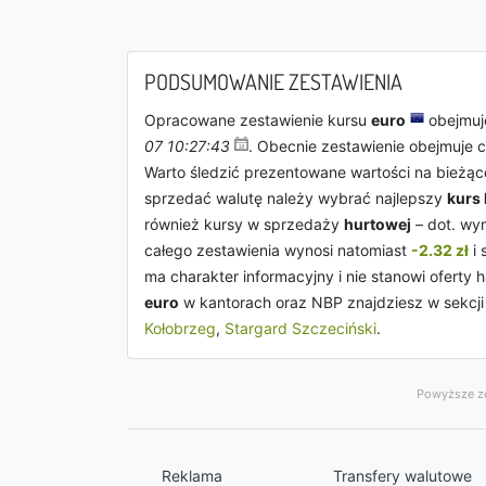
PODSUMOWANIE ZESTAWIENIA
Opracowane zestawienie kursu
euro
obejmuje
07 10:27:43
. Obecnie zestawienie obejmuje 
Warto śledzić prezentowane wartości na bieżą
sprzedać walutę należy wybrać najlepszy
kurs
również kursy w sprzedaży
hurtowej
– dot. wym
całego zestawienia wynosi natomiast
-2.32 zł
i 
ma charakter informacyjny i nie stanowi oferty
euro
w kantorach oraz NBP znajdziesz w sekcj
Kołobrzeg
,
Stargard Szczeciński
.
Powyższe ze
Reklama
Transfery walutowe