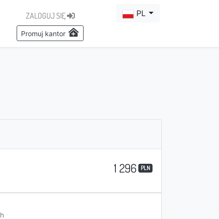
PL
ZALOGUJ SIĘ
Promuj kantor
1 296
PLN
h