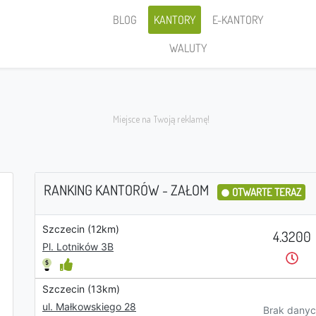
BLOG
KANTORY
E-KANTORY
WALUTY
RANKING KANTORÓW - ZAŁOM
OTWARTE TERAZ
Szczecin (12km)
Sprzedaję
4.3200
Pl. Lotników 3B
Szczecin (13km)
PLN
ul. Małkowskiego 28
Brak danyc