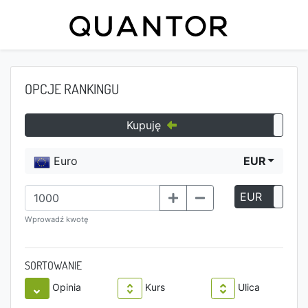
OPCJE RANKINGU
Kupuję
Euro
EUR
EUR
P
Wprowadź kwotę
SORTOWANIE
Opinia
Kurs
Ulica