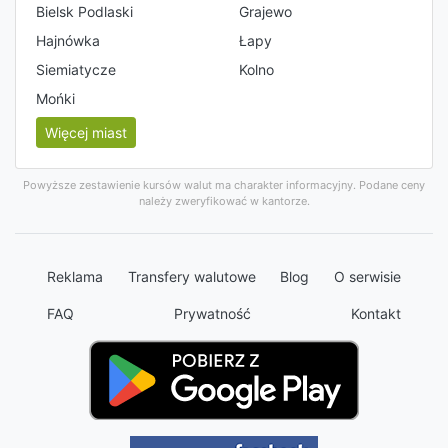
Bielsk Podlaski
Grajewo
Hajnówka
Łapy
Siemiatycze
Kolno
Mońki
Więcej miast
Powyższe zestawienie kursów walut ma charakter informacyjny. Podane ceny
należy zweryfikować w kantorze.
Reklama
Transfery walutowe
Blog
O serwisie
FAQ
Prywatność
Kontakt