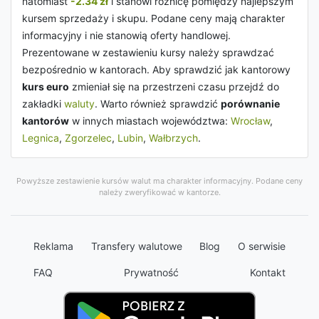
natomiast
-2.34 zł
i stanowi różnicę pomiędzy najlepszym
kursem sprzedaży i skupu. Podane ceny mają charakter
informacyjny i nie stanowią oferty handlowej.
Prezentowane w zestawieniu kursy należy sprawdzać
bezpośrednio w kantorach. Aby sprawdzić jak kantorowy
kurs euro
zmieniał się na przestrzeni czasu przejdź do
zakładki
waluty
. Warto również sprawdzić
porównanie
kantorów
w innych miastach województwa:
Wrocław
,
Legnica
,
Zgorzelec
,
Lubin
,
Wałbrzych
.
Powyższe zestawienie kursów walut ma charakter informacyjny. Podane ceny
należy zweryfikować w kantorze.
Reklama
Transfery walutowe
Blog
O serwisie
FAQ
Prywatność
Kontakt