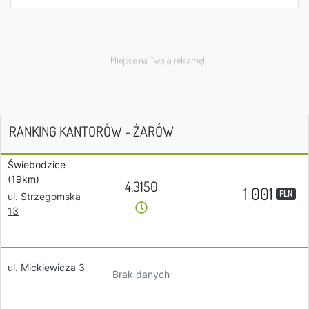
RANKING KANTORÓW - ŻARÓW
Świebodzice
(19km)
4.3150
1 001
PLN
ul. Strzegomska
13
ul. Mickiewicza 3
Brak danych