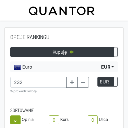
OPCJE RANKINGU
Kupuję
Euro
EUR
EUR
P
Wprowadź kwotę
SORTOWANIE
Opinia
Kurs
Ulica