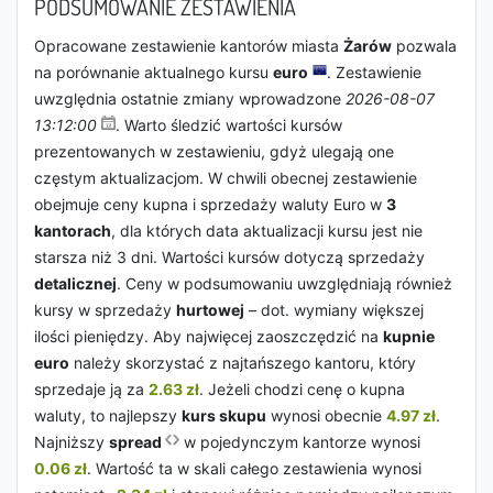
PODSUMOWANIE ZESTAWIENIA
Opracowane zestawienie kantorów miasta
Żarów
pozwala
na porównanie aktualnego kursu
euro
. Zestawienie
uwzględnia ostatnie zmiany wprowadzone
2026-08-07
13:12:00
. Warto śledzić wartości kursów
prezentowanych w zestawieniu, gdyż ulegają one
częstym aktualizacjom. W chwili obecnej zestawienie
obejmuje ceny kupna i sprzedaży waluty Euro w
3
kantorach
, dla których data aktualizacji kursu jest nie
starsza niż 3 dni. Wartości kursów dotyczą sprzedaży
detalicznej
. Ceny w podsumowaniu uwzględniają również
kursy w sprzedaży
hurtowej
– dot. wymiany większej
ilości pieniędzy. Aby najwięcej zaoszczędzić na
kupnie
euro
należy skorzystać z najtańszego kantoru, który
sprzedaje ją za
2.63 zł
. Jeżeli chodzi cenę o kupna
waluty, to najlepszy
kurs skupu
wynosi obecnie
4.97 zł
.
Najniższy
spread
w pojedynczym kantorze wynosi
0.06 zł
. Wartość ta w skali całego zestawienia wynosi