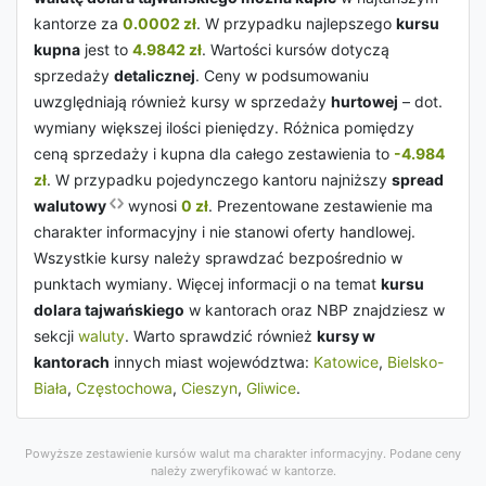
kantorze za
0.0002 zł
. W przypadku najlepszego
kursu
kupna
jest to
4.9842 zł
. Wartości kursów dotyczą
sprzedaży
detalicznej
. Ceny w podsumowaniu
uwzględniają również kursy w sprzedaży
hurtowej
– dot.
wymiany większej ilości pieniędzy. Różnica pomiędzy
ceną sprzedaży i kupna dla całego zestawienia to
-4.984
zł
. W przypadku pojedynczego kantoru najniższy
spread
walutowy
wynosi
0 zł
. Prezentowane zestawienie ma
charakter informacyjny i nie stanowi oferty handlowej.
Wszystkie kursy należy sprawdzać bezpośrednio w
punktach wymiany. Więcej informacji o na temat
kursu
dolara tajwańskiego
w kantorach oraz NBP znajdziesz w
sekcji
waluty
. Warto sprawdzić również
kursy w
kantorach
innych miast województwa:
Katowice
,
Bielsko-
Biała
,
Częstochowa
,
Cieszyn
,
Gliwice
.
Powyższe zestawienie kursów walut ma charakter informacyjny. Podane ceny
należy zweryfikować w kantorze.