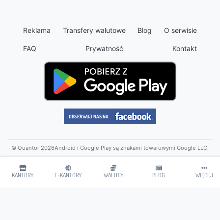
Reklama
Transfery walutowe
Blog
O serwisie
FAQ
Prywatność
Kontakt
© Quantor 2026
Android i Google Play są znakami towarowymi Google LLC.
KANTORY
E-KANTORY
WALUTY
BLOG
WIĘCEJ