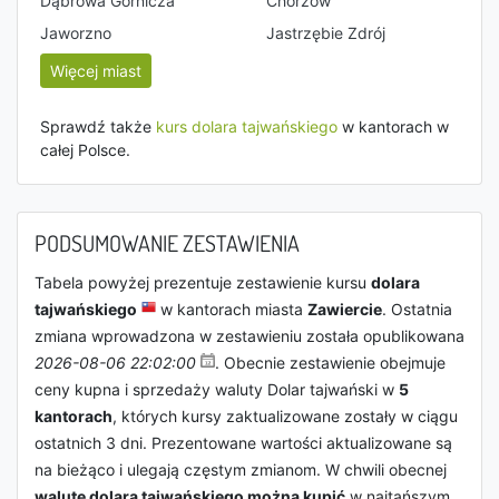
Dąbrowa Górnicza
Chorzów
Jaworzno
Jastrzębie Zdrój
Więcej miast
Sprawdź także
kurs dolara tajwańskiego
w kantorach w
całej Polsce.
PODSUMOWANIE ZESTAWIENIA
Tabela powyżej prezentuje zestawienie kursu
dolara
tajwańskiego
w kantorach miasta
Zawiercie
. Ostatnia
zmiana wprowadzona w zestawieniu została opublikowana
2026-08-06 22:02:00
. Obecnie zestawienie obejmuje
ceny kupna i sprzedaży waluty Dolar tajwański w
5
kantorach
, których kursy zaktualizowane zostały w ciągu
ostatnich 3 dni. Prezentowane wartości aktualizowane są
na bieżąco i ulegają częstym zmianom. W chwili obecnej
walutę dolara tajwańskiego można kupić
w najtańszym