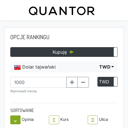
OPCJE RANKINGU
Kupuję
Dolar tajwański
TWD
TWD
P
Wprowadź kwotę
SORTOWANIE
Opinia
Kurs
Ulica