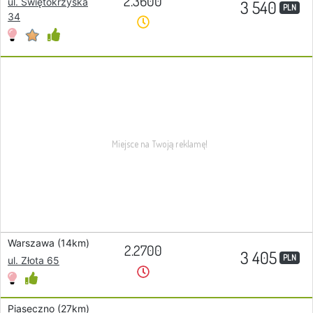
2.3600
ul. Świętokrzyska
3 540
PLN
34
Warszawa (14km)
2.2700
3 405
PLN
ul. Złota 65
Piaseczno (27km)