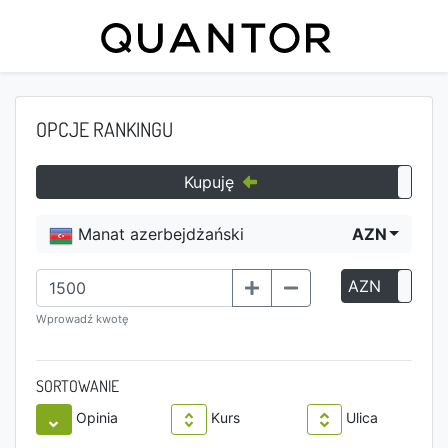
OPCJE RANKINGU
Kupuję
Manat azerbejdżański
AZN
AZN
P
Wprowadź kwotę
SORTOWANIE
Opinia
Kurs
Ulica