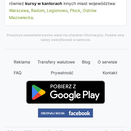
również
kursy w kantorach
innych miast województwa:
Warszawa
,
Radom
,
Legionowo
,
Płock
,
Ostrów
Mazowiecka
.
Powyższe zestawienie kursów walut ma charakter informacyjny. Podane ceny
należy zweryfikować w kantorze.
Reklama
Transfery walutowe
Blog
O serwisie
FAQ
Prywatność
Kontakt