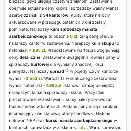
bieżąco, gdyż ulegają częstym zmianom. Zestawienie
obejmuje aktualne ceny kupna i sprzedaży waluty Manat
azerbejdżański z
34 kantorów
. Kursy, które nie były
aktualizowane w przeciągu ostatnich 3 dni zostały
pominięte. Najlepszy
kurs sprzedaży manata
azerbejdzanskiego
to obecnie
0 zł
, taką cenę oferuje
najtańszy kantor w zestawieniu. Najlepszy
kurs skupu
to
natomiast
4.995 zł
. Przedstawione wartości uwzględniają
ceny
detaliczne
. Zestawienie uwzględnia również ceny w
sprzedaży
hurtowej
dla wymiany znacznej ilości
pieniędzy. Najniższy
spread
w pojedynczym kantorze
wynosi
-0.553 zł
. Wartość ta w skali całego zestawienia
wynosi natomiast
-4.995 zł
i stanowi różnicę pomiędzy
najlepszym kursem sprzedaży i skupu. Wszystkie
prezentowane w zestawieniu kursy należy sprawdzać
bezpośrednio w kantorach. Podane ceny mają charakter
informacyjny i nie stanowią oferty handlowej. Historię
notowań NBP oraz
kursu manata azerbejdzanskiego
w
kantorach sprawdzisz w zakłace
waluty
. Warto sprawdzić