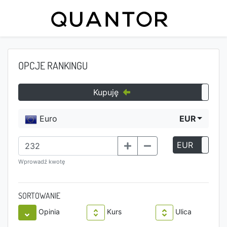
OPCJE RANKINGU
Kupuję
Euro
EUR
EUR
P
Wprowadź kwotę
SORTOWANIE
Opinia
Kurs
Ulica