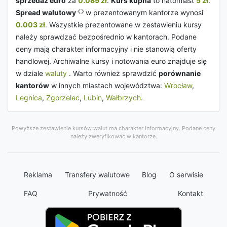
sprzedaż euro
za
0.089 zł
.
Kurs kupna
to natomiast
5 zł
.
Spread walutowy
w prezentowanym kantorze wynosi
0.003 zł
. Wszystkie prezentowane w zestawieniu kursy
należy sprawdzać bezpośrednio w kantorach. Podane
ceny mają charakter informacyjny i nie stanowią oferty
handlowej. Archiwalne kursy i notowania euro znajduje się
w dziale
waluty
. Warto również sprawdzić
porównanie
kantorów
w innych miastach województwa:
Wrocław
,
Legnica
,
Zgorzelec
,
Lubin
,
Wałbrzych
.
Powyższe zestawienie kursów walut ma charakter informacyjny. Podane ceny
należy zweryfikować w kantorze.
Reklama
Transfery walutowe
Blog
O serwisie
FAQ
Prywatność
Kontakt