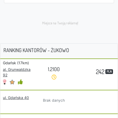
RANKING KANTORÓW - ŻUKOWO
Gdańsk (17km)
1.2100
al. Grunwaldzka
242
PLN
92
ul. Gdańska 40
Brak danych