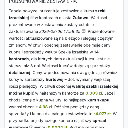
PODSUMOWANIE ZESTAWIENIA
Tabela powyżej prezentuje zestawienie kursu
szekli
izraelskiej
w kantorach miasta
Żukowo
. Wartości
prezentowane w zestawieniu zostały ostatnio
zaktualizowane
2026-08-06 17:58:35
. Prezentowane
wartości aktualizowane są na bieżąco i ulegają częstym
zmianom. W chwili obecnej zestawienie obejmuje ceny
kupna i sprzedaży waluty Szekla izraelska w
14
kantorach
, dla których data aktualizacji kursu jest nie
starsza niż 3 dni. Wartości kursów dotyczą sprzedaży
detalicznej
. Ceny w podsumowaniu uwzględniają również
kursy w sprzedaży
hurtowej
– dot. wymiany większej
ilości pieniędzy. W chwili obecnej
walutę szekli izraelskiej
można kupić
w najtańszym kantorze za
0.003 zł
. Jeżeli
chodzi cenę o kupna waluty, to najlepszy
kurs skupu
wynosi obecnie
4.98 zł
. Różnica pomiędzy ceną
sprzedaży i kupna dla całego zestawienia to
-4.977 zł
. W
przypadku pojedynczego kantoru najniższy
spread
walutowy
wynosi
0.0004 zł
. Podane ceny mają