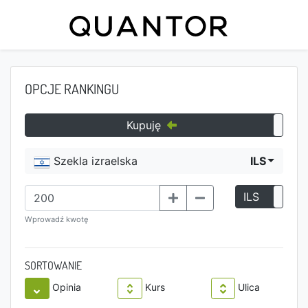
OPCJE RANKINGU
Kupuję
Szekla izraelska
ILS
ILS
P
Wprowadź kwotę
SORTOWANIE
Opinia
Kurs
Ulica