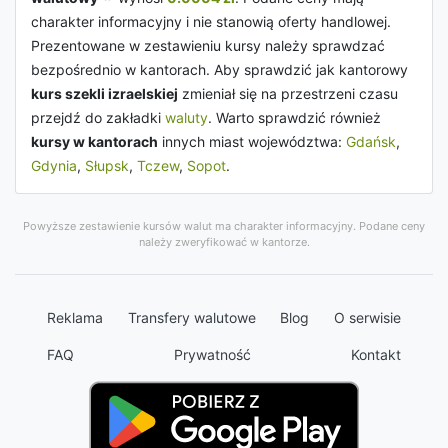
charakter informacyjny i nie stanowią oferty handlowej.
Prezentowane w zestawieniu kursy należy sprawdzać
bezpośrednio w kantorach. Aby sprawdzić jak kantorowy
kurs szekli izraelskiej
zmieniał się na przestrzeni czasu
przejdź do zakładki
waluty
. Warto sprawdzić również
kursy w kantorach
innych miast województwa:
Gdańsk
,
Gdynia
,
Słupsk
,
Tczew
,
Sopot
.
Powyższe zestawienie kursów walut ma charakter informacyjny. Podane ceny
należy zweryfikować w kantorze.
Reklama
Transfery walutowe
Blog
O serwisie
FAQ
Prywatność
Kontakt