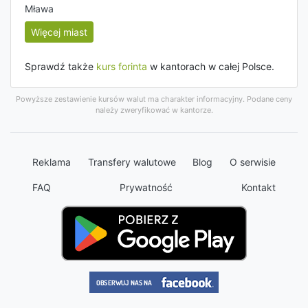
Mława
Więcej miast
Sprawdź także
kurs forinta
w kantorach w całej Polsce.
Powyższe zestawienie kursów walut ma charakter informacyjny. Podane ceny
należy zweryfikować w kantorze.
Reklama
Transfery walutowe
Blog
O serwisie
FAQ
Prywatność
Kontakt