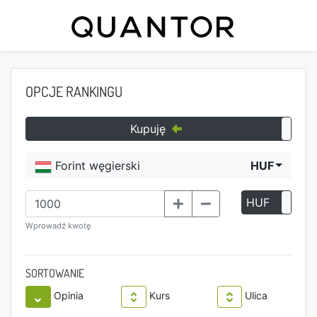
OPCJE RANKINGU
Kupuję
Forint węgierski
HUF
HUF
P
Wprowadź kwotę
SORTOWANIE
Opinia
Kurs
Ulica