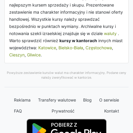
najlepszym kursem sprzedaży i skupu. Prezentowane
zestawienie ma charakter informacyjny i nie stanowi oferty
handlowej. Wszystkie kursy należy sprawdzać
bezpośrednio w punktach wymiany. Archiwalne kursy i
notowania szekli izraelskiej znajduje się w dziale
waluty
.
Warto sprawdzić również
kursy w kantorach
innych miast
województwa:
Katowice
,
Bielsko-Biała
,
Częstochowa
,
Cieszyn
,
Gliwice
.
Powyższe zestawienie kursów walut ma charakter informacyjny. Podane ceny
należy zweryfikować w kantorze.
Reklama
Transfery walutowe
Blog
O serwisie
FAQ
Prywatność
Kontakt