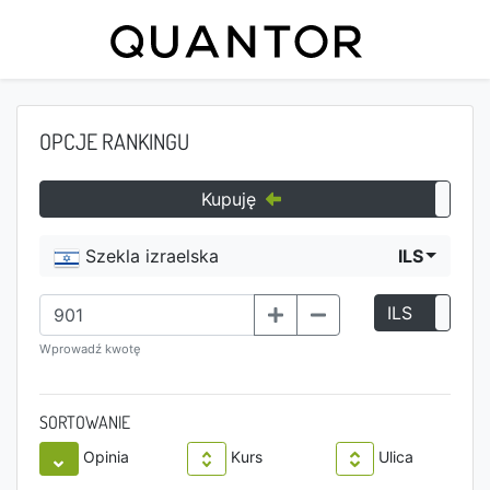
OPCJE RANKINGU
Kupuję
Szekla izraelska
ILS
ILS
P
Wprowadź kwotę
SORTOWANIE
Opinia
Kurs
Ulica