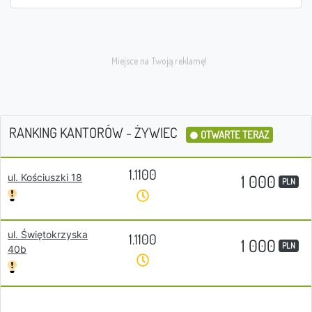
RANKING KANTORÓW - ŻYWIEC
OTWARTE TERAZ
1.1100
1 000
ul. Kościuszki 18
PLN
ul. Świętokrzyska
1.1100
1 000
PLN
40b