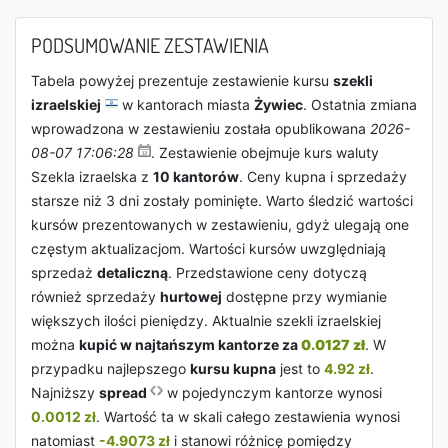
PODSUMOWANIE ZESTAWIENIA
Tabela powyżej prezentuje zestawienie kursu
szekli
izraelskiej
w kantorach miasta
Żywiec
. Ostatnia zmiana
wprowadzona w zestawieniu została opublikowana
2026-
08-07 17:06:28
. Zestawienie obejmuje kurs waluty
Szekla izraelska z
10 kantorów
. Ceny kupna i sprzedaży
starsze niż 3 dni zostały pominięte. Warto śledzić wartości
kursów prezentowanych w zestawieniu, gdyż ulegają one
częstym aktualizacjom. Wartości kursów uwzględniają
sprzedaż
detaliczną
. Przedstawione ceny dotyczą
również sprzedaży
hurtowej
dostępne przy wymianie
większych ilości pieniędzy. Aktualnie szekli izraelskiej
można
kupić w najtańszym kantorze za
0.0127 zł
. W
przypadku najlepszego
kursu kupna
jest to
4.92 zł
.
Najniższy
spread
w pojedynczym kantorze wynosi
0.0012 zł
. Wartość ta w skali całego zestawienia wynosi
natomiast
-4.9073 zł
i stanowi różnicę pomiędzy