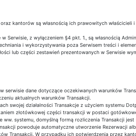
raz kantorów są własnością ich prawowitych właścicieli i
e w Serwisie, z wyłączeniem §4 pkt. 1., są własnością Admin
echniania i wykorzystywania poza Serwisem treści i eleme
łości lub części zestawień prezentowanych w Serwisie wy
 w serwisie dane dotyczące oczekiwanych warunków Transa
iczeniu aktualnych warunków Transakcji.
mach swojej działalności Transakcje z użyciem systemu D
aniem złotówkowej części transakcji w postaci gotówko
e ww. systemu, domyślną formą rozliczenia Transakcji jest
nsakcji powoduje automatyczne utworzenie Rezerwacji alb
w Transakcji. W przypadku ich potwierdzenia przez kanto