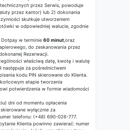
 technicznych przez Serwis, powoduje
uty przez kantor) lub 2) dokonania
czynności skutkuje utworzeniem
gotówki w odpowiedniej walucie, zgodnie
u Dotpay w terminie
60 minut
,oraz
papierowego, do zeskanowania przez
dokonanej Rezerwacji.
gólności właściwą datę, kwotę i walutę
R następuje za pośrednictwem
isania kodu PIN skierowane do Klienta.
a końcowym etapie tworzenia
ntowi potwierdzenia w formie wiadomości
ciu) dni od momentu opłacenia
 skierowane wyłącznie za
mer telefonu: (+48) 690-026-777.
pytanie Klienta powinno zawierać: numer