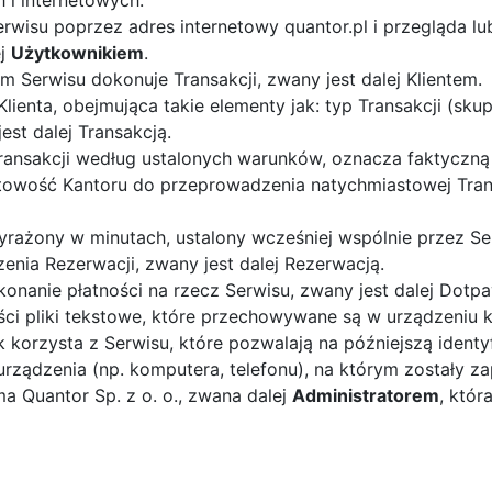
 i internetowych.
erwisu poprzez adres internetowy quantor.pl i przegląda l
ej
Użytkownikiem
.
 Serwisu dokonuje Transakcji, zwany jest dalej Klientem.
enta, obejmująca takie elementy jak: typ Transakcji (skup 
est dalej Transakcją.
ansakcji według ustalonych warunków, oznacza faktyczną 
otowość Kantoru do przeprowadzenia natychmiastowej Trans
rażony w minutach, ustalony wcześniej wspólnie przez Serw
nia Rezerwacji, zwany jest dalej Rezerwacją.
onanie płatności na rzecz Serwisu, zwany jest dalej Dotpa
ści pliki tekstowe, które przechowywane są w urządzeniu
korzysta z Serwisu, które pozwalają na późniejszą ident
ządzenia (np. komputera, telefonu), na którym zostały zap
rma Quantor Sp. z o. o., zwana dalej
Administratorem
, któr