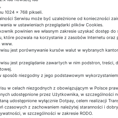
,
u 1024 x 768 pikseli.
alności Serwisu może być uzależnione od konieczności za
owania w ustawieniach przeglądarki plików Cookies.
ytkownik powinien we własnym zakresie uzyskać dostęp do
u, które pozwala na korzystanie z zasobów Internetu oraz
n www.
su jest porównywanie kursów walut w wybranych kantorac
u jest przeglądanie zawartych w nim podstron, treści, d
towej.
 w sposób niezgodny z jego podstawowym wykorzystaniem 
wisu w celach niezgodnych z obowiązującym w Polsce pra
żnych udostępnione przez Użytkownika, w szczególności
taną udostępnione wyłącznie Dotpay, celem realizacji Tr
eń czasowych z zachowaniem należytej staranności i dobr
rywatności, w szczególności w zakresie RODO.