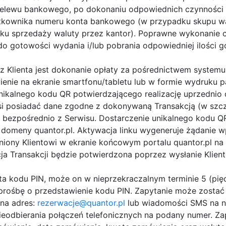
rzelewu bankowego, po dokonaniu odpowiednich czynności
ytkownika numeru konta bankowego (w przypadku skupu wal
dku sprzedaży waluty przez kantor). Poprawne wykonanie 
do gotowości wydania i/lub pobrania odpowiedniej ilości 
 Klienta jest dokonanie opłaty za pośrednictwem system
enie na ekranie smartfonu/tabletu lub w formie wydruku 
nikalnego kodu QR potwierdzającego realizację uprzednio 
i posiadać dane zgodne z dokonywaną Transakcją (w szcze
 bezpośrednio z Serwisu. Dostarczenie unikalnego kodu Q
domeny quantor.pl. Aktywacja linku wygeneruje żądanie wp
niony Klientowi w ekranie końcowym portalu quantor.pl n
ja Transakcji będzie potwierdzona poprzez wysłanie Klie
ta kodu PIN, może on w nieprzekraczalnym terminie 5 (pię
prośbę o przedstawienie kodu PIN. Zapytanie może zostać
na adres:
rezerwacje@quantor.pl
lub wiadomości SMS na nu
ieodbierania połączeń telefonicznych na podany numer. Za