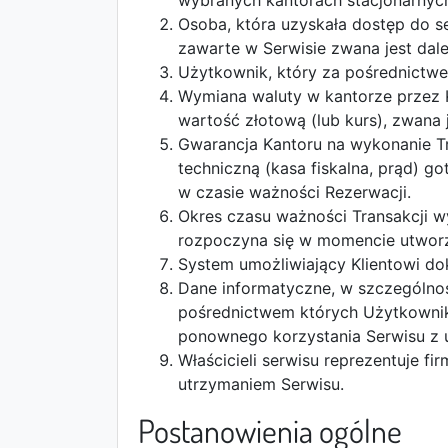
wybranych kantorach stacjonarnych
Osoba, która uzyskała dostęp do s
zawarte w Serwisie zwana jest dal
Użytkownik, który za pośrednictwem
Wymiana waluty w kantorze przez Kli
wartość złotową (lub kurs), zwana j
Gwarancja Kantoru na wykonanie Tr
techniczną (kasa fiskalna, prąd) g
w czasie ważności Rezerwacji.
Okres czasu ważności Transakcji wy
rozpoczyna się w momencie utworze
System umożliwiający Klientowi dok
Dane informatyczne, w szczególno
pośrednictwem których Użytkownik 
ponownego korzystania Serwisu z ur
Właścicieli serwisu reprezentuje fi
utrzymaniem Serwisu.
Postanowienia ogólne