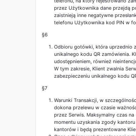
telefonu, na który rejestrowano z
przez Użytkownika dane przejdą po
zaistnieją inne negatywne przesła
telefonu Użytkownika kod PIN w f
§6
Odbioru gotówki, która uprzednio
unikalnego kodu QR zamówienia. Kl
udostępnieniem, również nieintenc
W tym zakresie, Klient zwalnia Ser
zabezpieczeniu unikalnego kodu Q
§7
Warunki Transakcji, w szczególnoś
dokona przelewu w czasie ważności
przez Serwis. Maksymalny czas na d
momentu uzyskania zgody kantoru n
kantorów i będą prezentowane Klie