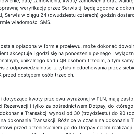
amówienie, datę zamówienia, kwotę zamówienia oraz walutę
prawną weryfikację przez Serwis tj. będą zgodne z dokon
nki, Serwis w ciągu 24 (dwudziestu czterech) godzin dost
ormie wiadomości SMS.
 została opłacona w formie przelewu, może dokonać dowol
ient akceptuje i godzi się na ponoszenie pełnego i wyłąc
jonalnym, unikalnego kodu QR osobom trzecim, a tym samy
wis z odpowiedzialności z tytułu niedochowania przez siebi
R przed dostępem osób trzecich.
ci dotyczące kwoty przelewu wyrażonej w PLN, mają zastos
 Rezerwacji i tylko za pośrednictwem Dotpay, do którego
okonanie Transakcji wynosi od 30 (trzydziestu) do 90 (dz
a dokonanie Transakcji. Różnice w czasie na dokonanie Tr
ntowi przed przeniesieniem go do Dotpay celem realizacji 