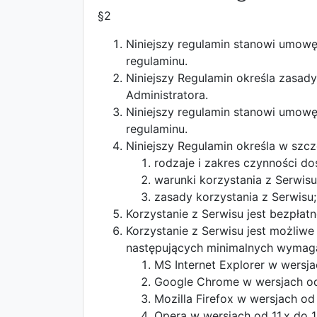
§2
Niniejszy regulamin stanowi umow
regulaminu.
Niniejszy Regulamin określa zasad
Administratora.
Niniejszy regulamin stanowi umow
regulaminu.
Niniejszy Regulamin określa w szc
rodzaje i zakres czynności d
warunki korzystania z Serwisu
zasady korzystania z Serwisu;
Korzystanie z Serwisu jest bezpłat
Korzystanie z Serwisu jest możliw
następujących minimalnych wymaga
MS Internet Explorer w wersjac
Google Chrome w wersjach od 
Mozilla Firefox w wersjach od 
Opera w wersjach od 11.x do 1