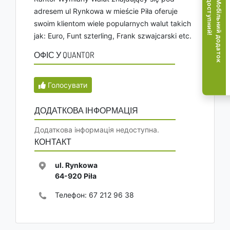
!
М
о
б
і
л
ь
н
и
й
д
о
д
а
т
о
к
д
о
с
т
у
п
н
и
й
adresem ul Rynkowa w mieście Piła oferuje
swoim klientom wiele popularnych walut takich
jak: Euro, Funt szterling, Frank szwajcarski etc.
ОФІС У QUANTOR
Голосувати
ДОДАТКОВА ІНФОРМАЦІЯ
Додаткова інформація недоступна.
КОНТАКТ
ul. Rynkowa
64-920
Piła
Телефон:
67 212 96 38