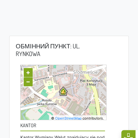
ОБМІННИЙ ПУНКТ: UL.
RYNKOWA
+
−
©
OpenStreetMap
contributors.
KANTOR
Kantor Wymiany Walut znajdujący się pod