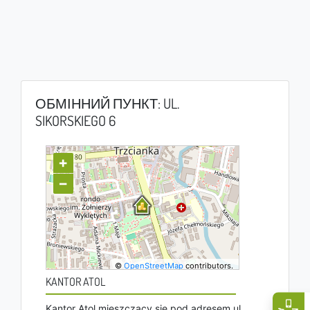
ОБМІННИЙ ПУНКТ: UL.
SIKORSKIEGO 6
+
−
©
OpenStreetMap
contributors.
KANTOR ATOL
Kantor Atol mieszczący się pod adresem ul