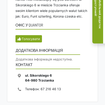
!
М
о
б
і
л
ь
н
и
й
д
о
д
а
т
о
к
д
о
с
т
у
п
н
и
й
Sikorskiego 6 w mieście Trzcianka oferuje
swoim klientom wiele popularnych walut takich
jak: Euro, Funt szterling, Korona czeska etc.
ОФІС У QUANTOR
Голосувати
ДОДАТКОВА ІНФОРМАЦІЯ
Додаткова інформація недоступна.
КОНТАКТ
ul. Sikorskiego 6
64-980
Trzcianka
Телефон:
67 216 46 13