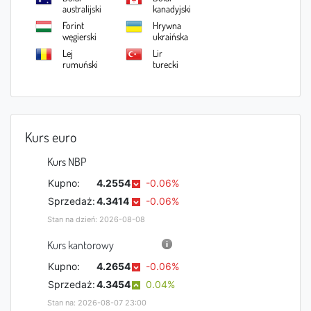
australijski
kanadyjski
Forint
Hrywna
węgierski
ukraińska
Lej
Lir
rumuński
turecki
Rubel
Jen
rosyjski
japoński
Szekla
Juan
izraelska
chiński
Kurs euro
Bat
Lari
tajski
gruzińskie
Kurs NBP
Real
Rupia
brazylijski
indyjska
Kupno:
4.2554
-0.06%
Peso
Manat
Sprzedaż:
4.3414
-0.06%
filipińskie
azerbejdżańsk
i
Dinar
Dolar
Stan na dzień: 2026-08-08
tunezyjski
tajwański
Kurs kantorowy
Dolar
Won
nowozelandz
południowok
Kupno:
4.2654
-0.06%
ki
oreański
Rupia
Peso
Sprzedaż:
4.3454
0.04%
indonezyjska
meksykańskie
Dolar
Rand
Stan na: 2026-08-07 23:00