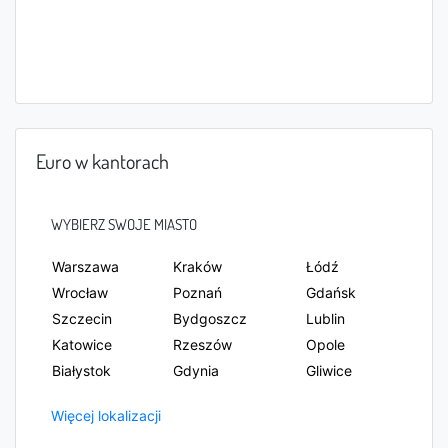
singapurski
południowoaf
rykański
Peso
Dolar
chilijskie
hongkoński
Ringgit
malezyjski
Euro w kantorach
WYBIERZ SWOJE MIASTO
Warszawa
Kraków
Łódź
Wrocław
Poznań
Gdańsk
Szczecin
Bydgoszcz
Lublin
Katowice
Rzeszów
Opole
Białystok
Gdynia
Gliwice
Więcej lokalizacji