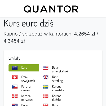
Kurs euro dziś
Kupno / sprzedaż w kantorach:
4.2654 zł
/
4.3454 zł
waluty
Euro
Dolar
amerykański
Frank
Funt
szwajcarski
szterling
Korona
Korona
czeska
szwedzka
Korona
Korona
norweska
duńska
Dolar
Dolar