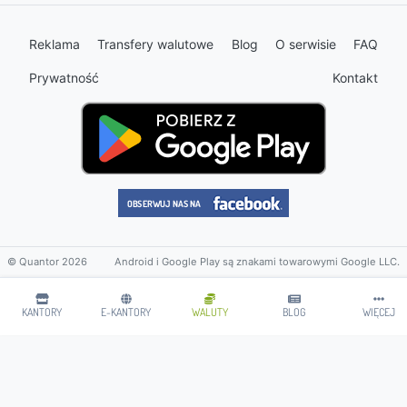
Reklama
Transfery walutowe
Blog
O serwisie
FAQ
Prywatność
Kontakt
© Quantor 2026
Android i Google Play są znakami towarowymi Google LLC.
KANTORY
E-KANTORY
WALUTY
BLOG
WIĘCEJ