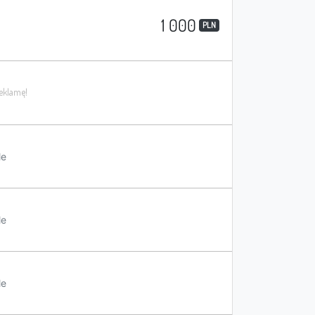
1 000
PLN
le
le
le