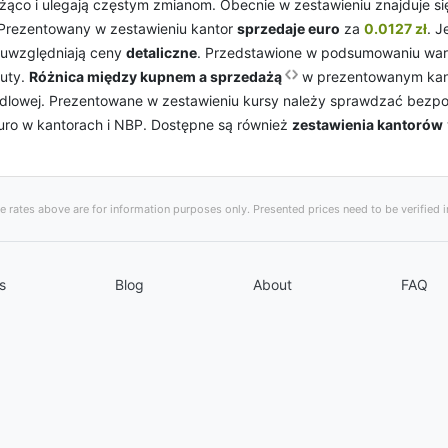
ąco i ulegają częstym zmianom. Obecnie w zestawieniu znajduje się 
. Prezentowany w zestawieniu kantor
sprzedaje euro
za
0.0127 zł
. J
 uwzględniają ceny
detaliczne
. Przedstawione w podsumowaniu war
luty.
Różnica między kupnem a sprzedażą
w prezentowanym kan
handlowej. Prezentowane w zestawieniu kursy należy sprawdzać bez
uro w kantorach i NBP. Dostępne są również
zestawienia kantorów
 rates above are for information purposes only. Presented prices need to be verified in
s
Blog
About
FAQ