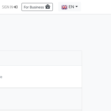
EN
SIGN IN
For Business
le