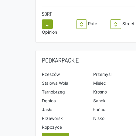
SORT
Rate
Street
Opinion
PODKARPACKIE
Rzeszów
Przemyśl
Stalowa Wola
Mielec
Tarnobrzeg
Krosno
Dębica
Sanok
Jasło
Łańcut
Przeworsk
Nisko
Ropczyce