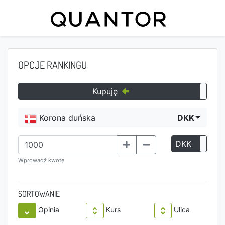
OPCJE RANKINGU
Kupuję
Korona duńska
DKK
DKK
P
Wprowadź kwotę
SORTOWANIE
Opinia
Kurs
Ulica