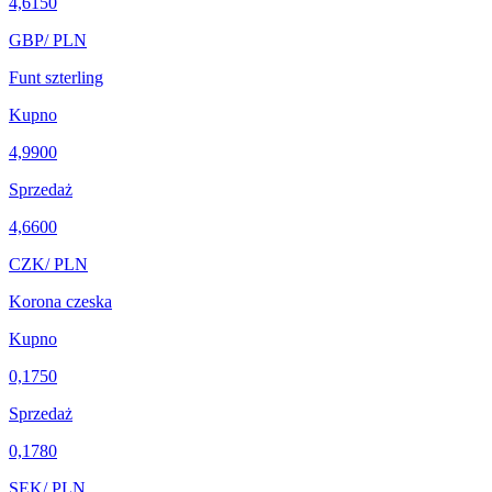
4,6150
GBP
/ PLN
Funt szterling
Kupno
4,9900
Sprzedaż
4,6600
CZK
/ PLN
Korona czeska
Kupno
0,1750
Sprzedaż
0,1780
SEK
/ PLN