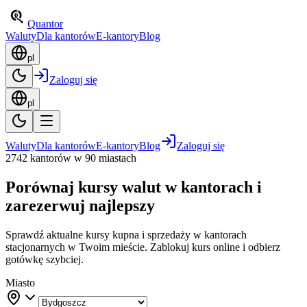
Quantor
Waluty
Dla kantorów
E-kantory
Blog
pl
Zaloguj się
pl
Waluty
Dla kantorów
E-kantory
Blog
Zaloguj się
2742 kantorów w 90 miastach
Porównaj kursy walut w kantorach i
zarezerwuj najlepszy
Sprawdź aktualne kursy kupna i sprzedaży w kantorach
stacjonarnych w Twoim mieście. Zablokuj kurs online i odbierz
gotówkę szybciej.
Miasto