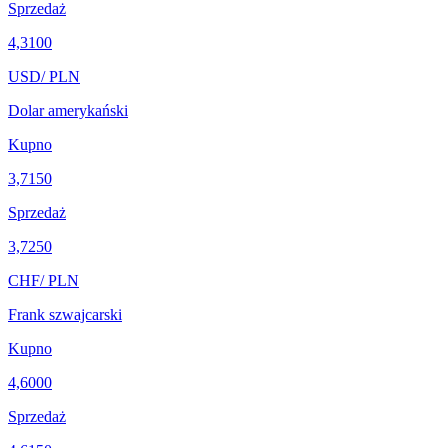
Sprzedaż
4,3100
USD
/ PLN
Dolar amerykański
Kupno
3,7150
Sprzedaż
3,7250
CHF
/ PLN
Frank szwajcarski
Kupno
4,6000
Sprzedaż