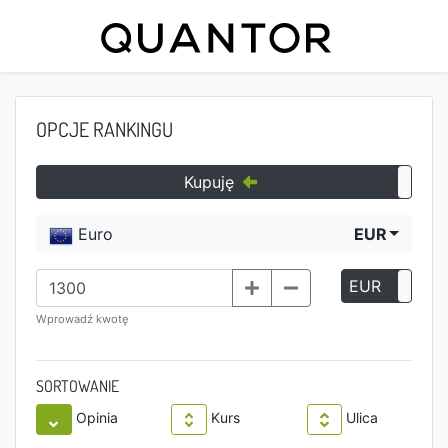
OPCJE RANKINGU
Kupuję
Euro
EUR
EUR
P
Wprowadź kwotę
SORTOWANIE
Opinia
Kurs
Ulica