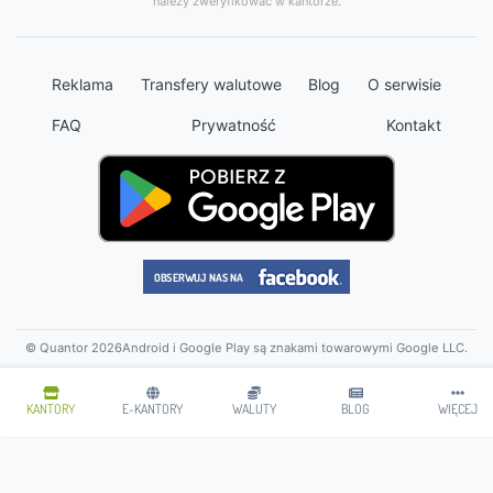
należy zweryfikować w kantorze.
Reklama
Transfery walutowe
Blog
O serwisie
FAQ
Prywatność
Kontakt
© Quantor 2026
Android i Google Play są znakami towarowymi Google LLC.
KANTORY
E-KANTORY
WALUTY
BLOG
WIĘCEJ