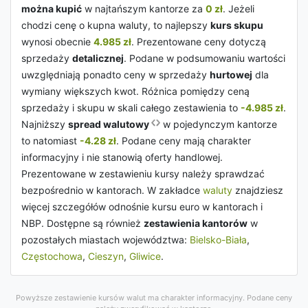
można kupić
w najtańszym kantorze za
0 zł
. Jeżeli
chodzi cenę o kupna waluty, to najlepszy
kurs skupu
wynosi obecnie
4.985 zł
. Prezentowane ceny dotyczą
sprzedaży
detalicznej
. Podane w podsumowaniu wartości
uwzględniają ponadto ceny w sprzedaży
hurtowej
dla
wymiany większych kwot. Różnica pomiędzy ceną
sprzedaży i skupu w skali całego zestawienia to
-4.985 zł
.
Najniższy
spread walutowy
w pojedynczym kantorze
to natomiast
-4.28 zł
. Podane ceny mają charakter
informacyjny i nie stanowią oferty handlowej.
Prezentowane w zestawieniu kursy należy sprawdzać
bezpośrednio w kantorach. W zakładce
waluty
znajdziesz
więcej szczegółów odnośnie kursu euro w kantorach i
NBP. Dostępne są również
zestawienia kantorów
w
pozostałych miastach województwa:
Bielsko-Biała
,
Częstochowa
,
Cieszyn
,
Gliwice
.
Powyższe zestawienie kursów walut ma charakter informacyjny. Podane ceny