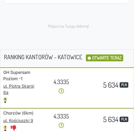
RANKING KANTORÓW - KATOWICE
OTWARTE TERAZ
GH Supersam
Poziom -1
4.3335
5 634
PLN
ul. Piotra Skargi
6a
Chorzów (6km)
4.3335
5 634
PLN
ul. Kościuszki 9