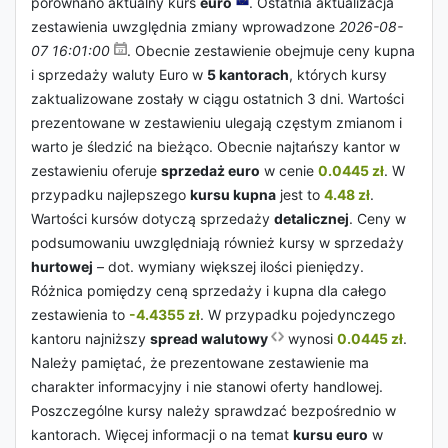
porównano aktualny kurs
euro
. Ostatnia aktualizacja
zestawienia uwzględnia zmiany wprowadzone
2026-08-
07 16:01:00
. Obecnie zestawienie obejmuje ceny kupna
i sprzedaży waluty Euro w
5 kantorach
, których kursy
zaktualizowane zostały w ciągu ostatnich 3 dni. Wartości
prezentowane w zestawieniu ulegają częstym zmianom i
warto je śledzić na bieżąco. Obecnie najtańszy kantor w
zestawieniu oferuje
sprzedaż euro
w cenie
0.0445 zł
. W
przypadku najlepszego
kursu kupna
jest to
4.48 zł
.
Wartości kursów dotyczą sprzedaży
detalicznej
. Ceny w
podsumowaniu uwzględniają również kursy w sprzedaży
hurtowej
– dot. wymiany większej ilości pieniędzy.
Różnica pomiędzy ceną sprzedaży i kupna dla całego
zestawienia to
-4.4355 zł
. W przypadku pojedynczego
kantoru najniższy
spread walutowy
wynosi
0.0445 zł
.
Należy pamiętać, że prezentowane zestawienie ma
charakter informacyjny i nie stanowi oferty handlowej.
Poszczególne kursy należy sprawdzać bezpośrednio w
kantorach. Więcej informacji o na temat
kursu euro
w