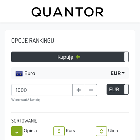
OPCJE RANKINGU
Kupuję
Euro
EUR
EUR
P
Wprowadź kwotę
SORTOWANIE
Opinia
Kurs
Ulica