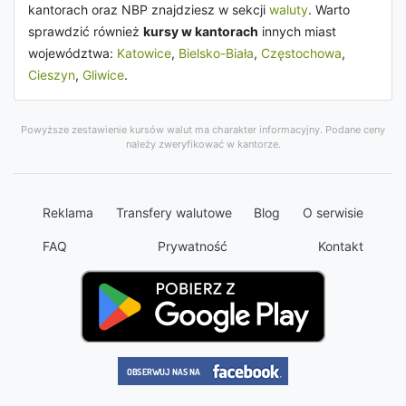
kantorach oraz NBP znajdziesz w sekcji
waluty
. Warto
sprawdzić również
kursy w kantorach
innych miast
województwa:
Katowice
,
Bielsko-Biała
,
Częstochowa
,
Cieszyn
,
Gliwice
.
Powyższe zestawienie kursów walut ma charakter informacyjny. Podane ceny
należy zweryfikować w kantorze.
Reklama
Transfery walutowe
Blog
O serwisie
FAQ
Prywatność
Kontakt