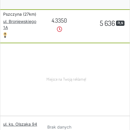
Pszczyna (27km)
4.3350
5 636
ul. Broniewskiego
PLN
1A
ul. ks. Olszaka 94
Brak danych