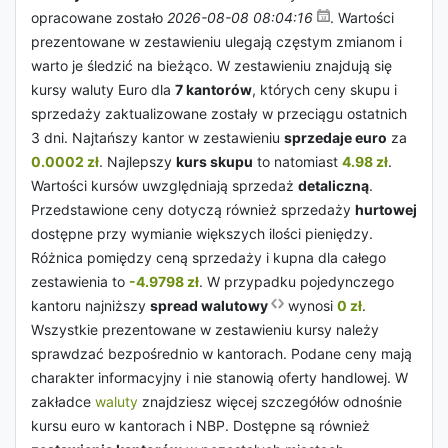
opracowane zostało
2026-08-08 08:04:16
. Wartości
prezentowane w zestawieniu ulegają częstym zmianom i
warto je śledzić na bieżąco. W zestawieniu znajdują się
kursy waluty Euro dla
7 kantorów
, których ceny skupu i
sprzedaży zaktualizowane zostały w przeciągu ostatnich
3 dni. Najtańszy kantor w zestawieniu
sprzedaje euro
za
0.0002 zł
. Najlepszy
kurs skupu
to natomiast
4.98 zł
.
Wartości kursów uwzględniają sprzedaż
detaliczną
.
Przedstawione ceny dotyczą również sprzedaży
hurtowej
dostępne przy wymianie większych ilości pieniędzy.
Różnica pomiędzy ceną sprzedaży i kupna dla całego
zestawienia to
-4.9798 zł
. W przypadku pojedynczego
kantoru najniższy
spread walutowy
wynosi
0 zł
.
Wszystkie prezentowane w zestawieniu kursy należy
sprawdzać bezpośrednio w kantorach. Podane ceny mają
charakter informacyjny i nie stanowią oferty handlowej. W
zakładce
waluty
znajdziesz więcej szczegółów odnośnie
kursu euro w kantorach i NBP. Dostępne są również