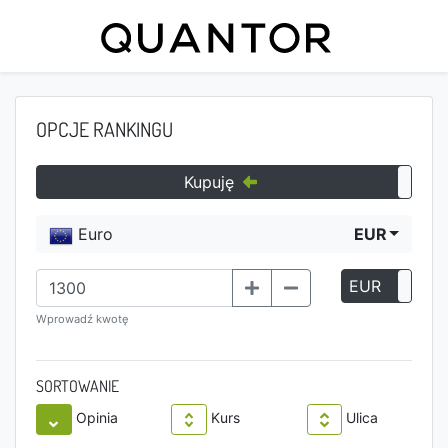
OPCJE RANKINGU
Kupuję
Euro
EUR
EUR
P
Wprowadź kwotę
SORTOWANIE
Opinia
Kurs
Ulica