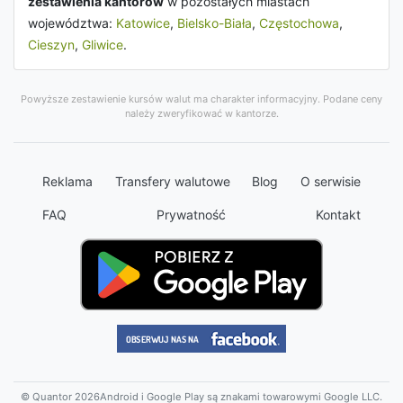
zestawienia kantorów
w pozostałych miastach
województwa:
Katowice
,
Bielsko-Biała
,
Częstochowa
,
Cieszyn
,
Gliwice
.
Powyższe zestawienie kursów walut ma charakter informacyjny. Podane ceny
należy zweryfikować w kantorze.
Reklama
Transfery walutowe
Blog
O serwisie
FAQ
Prywatność
Kontakt
© Quantor 2026
Android i Google Play są znakami towarowymi Google LLC.