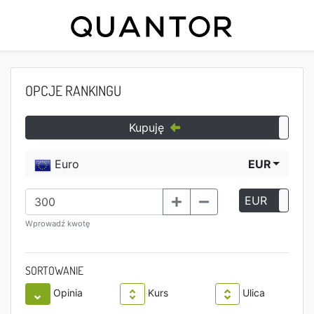
OPCJE RANKINGU
Kupuję
Euro
EUR
EUR
P
Wprowadź kwotę
SORTOWANIE
Opinia
Kurs
Ulica