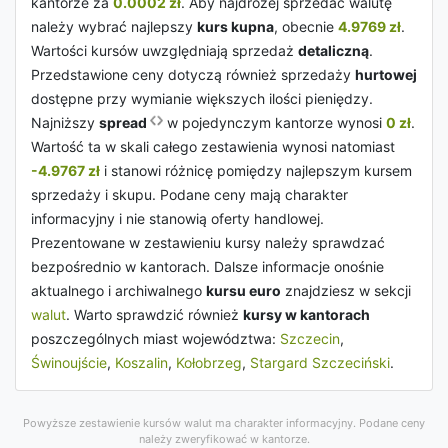
kantorze za
0.0002 zł
. Aby najdrożej sprzedać walutę
należy wybrać najlepszy
kurs kupna
, obecnie
4.9769 zł
.
Wartości kursów uwzględniają sprzedaż
detaliczną
.
Przedstawione ceny dotyczą również sprzedaży
hurtowej
dostępne przy wymianie większych ilości pieniędzy.
Najniższy
spread
w pojedynczym kantorze wynosi
0 zł
.
Wartość ta w skali całego zestawienia wynosi natomiast
-4.9767 zł
i stanowi różnicę pomiędzy najlepszym kursem
sprzedaży i skupu. Podane ceny mają charakter
informacyjny i nie stanowią oferty handlowej.
Prezentowane w zestawieniu kursy należy sprawdzać
bezpośrednio w kantorach. Dalsze informacje onośnie
aktualnego i archiwalnego
kursu euro
znajdziesz w sekcji
walut
. Warto sprawdzić również
kursy w kantorach
poszczególnych miast województwa:
Szczecin
,
Świnoujście
,
Koszalin
,
Kołobrzeg
,
Stargard Szczeciński
.
Powyższe zestawienie kursów walut ma charakter informacyjny. Podane ceny
należy zweryfikować w kantorze.