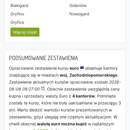
Białogard
Goleniów
Gryfino
Nowogard
Gryfice
Więcej miast
PODSUMOWANIE ZESTAWIENIA
Opracowane zestawienie kursu
euro
obejmuje kantory
znajdujące się w miastach
woj.
Zachodniopomorskie
go
.
Zestawienie aktualnych kursów opracowane zostało
2026-
08-08 08:27:00
. Obecnie zestawienie uwzględnia ceny
kupna i sprzedaży waluty Euro z
4 kantorów
. Pominięte
zostały te kursy, które nie były uaktualniane w przeciągu 3
dni. Warto śledzić wartości kursów prezentowanych w
zestawieniu, gdyż ulegają one częstym aktualizacjom. W
chwili obecnej
walutę euro można kupić
w najtańszym