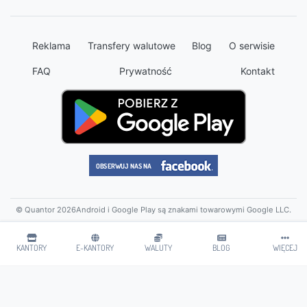
Reklama
Transfery walutowe
Blog
O serwisie
FAQ
Prywatność
Kontakt
© Quantor 2026
Android i Google Play są znakami towarowymi Google LLC.
KANTORY
E-KANTORY
WALUTY
BLOG
WIĘCEJ