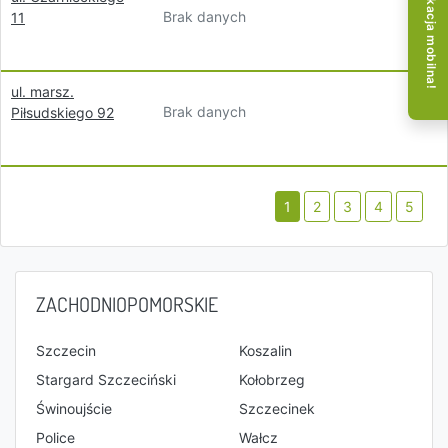
Aplikacja mobilna!
Brak danych
11
ul. marsz.
Brak danych
Piłsudskiego 92
1
2
3
4
5
ZACHODNIOPOMORSKIE
Szczecin
Koszalin
Stargard Szczeciński
Kołobrzeg
Świnoujście
Szczecinek
Police
Wałcz