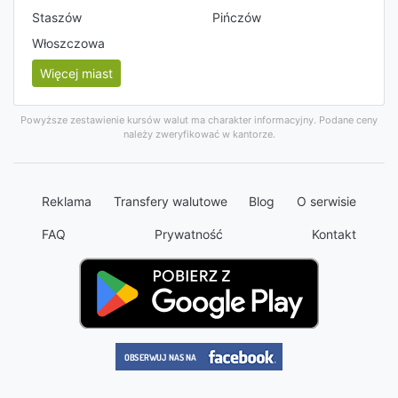
Staszów
Pińczów
Włoszczowa
Więcej miast
Powyższe zestawienie kursów walut ma charakter informacyjny. Podane ceny
należy zweryfikować w kantorze.
Reklama
Transfery walutowe
Blog
O serwisie
FAQ
Prywatność
Kontakt