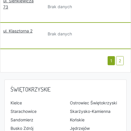
ul. Sienkiewicza
Brak danych
73
ul. Klasztorna 2
Brak danych
1
2
ŚWIĘTOKRZYSKIE
Kielce
Ostrowiec Świętokrzyski
Starachowice
Skarżysko-Kamienna
Sandomierz
Końskie
Busko Zdrój
Jędrzejów