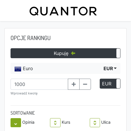
OPCJE RANKINGU
Kupuję
Euro
EUR
EUR
P
Wprowadź kwotę
SORTOWANIE
Opinia
Kurs
Ulica