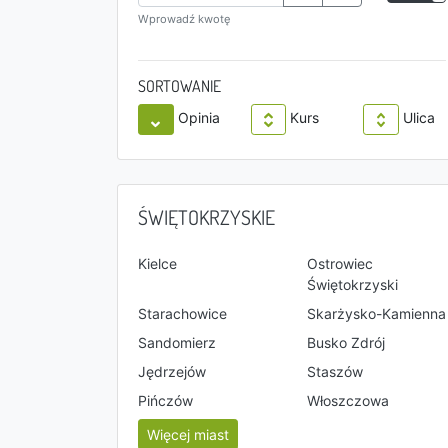
Wprowadź kwotę
SORTOWANIE
Opinia
Kurs
Ulica
ŚWIĘTOKRZYSKIE
Kielce
Ostrowiec
Świętokrzyski
Starachowice
Skarżysko-Kamienna
Sandomierz
Busko Zdrój
Jędrzejów
Staszów
Pińczów
Włoszczowa
Więcej miast