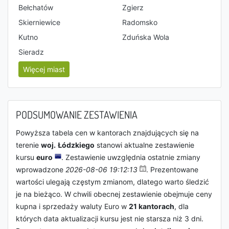
Bełchatów
Zgierz
Skierniewice
Radomsko
Kutno
Zduńska Wola
Sieradz
Więcej miast
PODSUMOWANIE ZESTAWIENIA
Powyższa tabela cen w kantorach znajdujących się na
terenie
woj.
Łódzkie
go
stanowi aktualne zestawienie
kursu
euro
. Zestawienie uwzględnia ostatnie zmiany
wprowadzone
2026-08-06 19:12:13
. Prezentowane
wartości ulegają częstym zmianom, dlatego warto śledzić
je na bieżąco. W chwili obecnej zestawienie obejmuje ceny
kupna i sprzedaży waluty Euro w
21 kantorach
, dla
których data aktualizacji kursu jest nie starsza niż 3 dni.