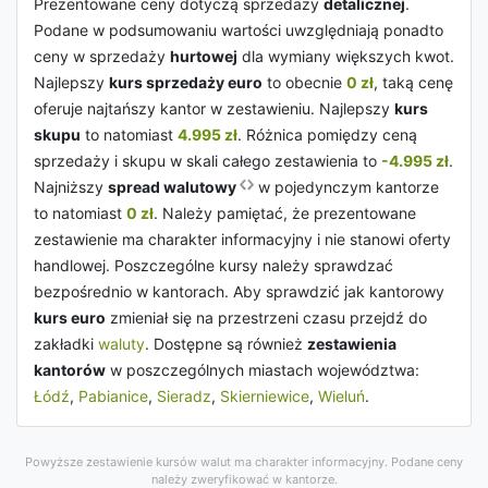
Prezentowane ceny dotyczą sprzedaży
detalicznej
.
Podane w podsumowaniu wartości uwzględniają ponadto
ceny w sprzedaży
hurtowej
dla wymiany większych kwot.
Najlepszy
kurs sprzedaży euro
to obecnie
0 zł
, taką cenę
oferuje najtańszy kantor w zestawieniu. Najlepszy
kurs
skupu
to natomiast
4.995 zł
. Różnica pomiędzy ceną
sprzedaży i skupu w skali całego zestawienia to
-4.995 zł
.
Najniższy
spread walutowy
w pojedynczym kantorze
to natomiast
0 zł
. Należy pamiętać, że prezentowane
zestawienie ma charakter informacyjny i nie stanowi oferty
handlowej. Poszczególne kursy należy sprawdzać
bezpośrednio w kantorach. Aby sprawdzić jak kantorowy
kurs euro
zmieniał się na przestrzeni czasu przejdź do
zakładki
waluty
. Dostępne są również
zestawienia
kantorów
w poszczególnych miastach województwa:
Łódź
,
Pabianice
,
Sieradz
,
Skierniewice
,
Wieluń
.
Powyższe zestawienie kursów walut ma charakter informacyjny. Podane ceny
należy zweryfikować w kantorze.