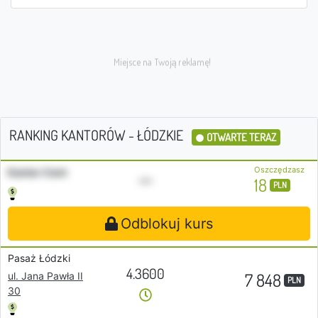
RANKING KANTORÓW - ŁÓDZKIE
OTWARTE TERAZ
Oszczędzasz
Kantor Cent
•••
18
PLN
Odblokuj kurs
Pasaż Łódzki
4.3600
7 848
ul. Jana Pawła II
PLN
30