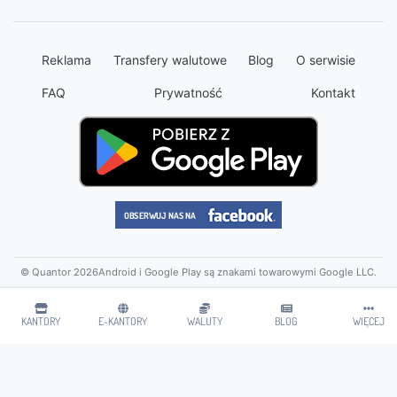
Reklama
Transfery walutowe
Blog
O serwisie
FAQ
Prywatność
Kontakt
© Quantor 2026
Android i Google Play są znakami towarowymi Google LLC.
KANTORY
E-KANTORY
WALUTY
BLOG
WIĘCEJ