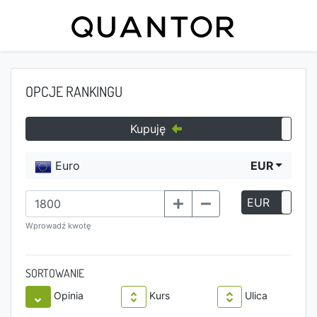
OPCJE RANKINGU
Kupuję
Euro
EUR
EUR
P
Wprowadź kwotę
SORTOWANIE
Opinia
Kurs
Ulica