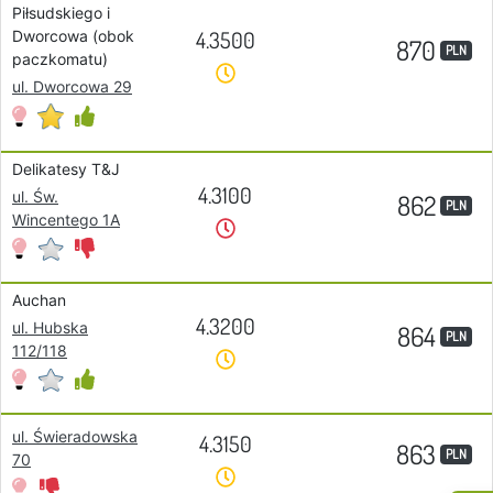
Piłsudskiego i
4.3500
Dworcowa (obok
870
PLN
paczkomatu)
ul. Dworcowa 29
Delikatesy T&J
4.3100
ul. Św.
862
PLN
Wincentego 1A
Auchan
4.3200
ul. Hubska
864
PLN
112/118
ul. Świeradowska
4.3150
863
PLN
70