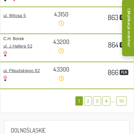
4.3150
Aplikacja mobilna!
863
ul. Witosa 5
PLN
C.H. Borek
4.3200
864
PLN
ul. J.Hallera 52
4.3300
866
ul. Piłsudskiego 92
PLN
...
1
2
3
4
10
DOLNOŚLĄSKIE