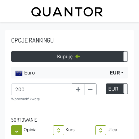
OPCJE RANKINGU
Kupuję
Euro
EUR
EUR
P
Wprowadź kwotę
SORTOWANIE
Opinia
Kurs
Ulica