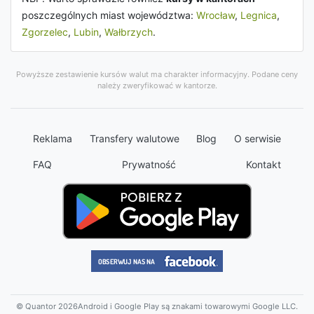
poszczególnych miast województwa:
Wrocław
,
Legnica
,
Zgorzelec
,
Lubin
,
Wałbrzych
.
Powyższe zestawienie kursów walut ma charakter informacyjny. Podane ceny
należy zweryfikować w kantorze.
Reklama
Transfery walutowe
Blog
O serwisie
FAQ
Prywatność
Kontakt
© Quantor 2026
Android i Google Play są znakami towarowymi Google LLC.