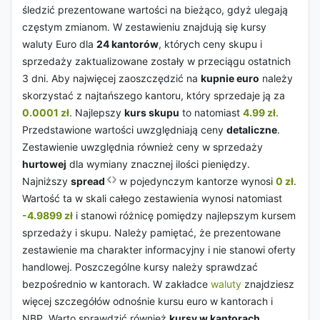
śledzić prezentowane wartości na bieżąco, gdyż ulegają
częstym zmianom. W zestawieniu znajdują się kursy
waluty Euro dla
24 kantorów
, których ceny skupu i
sprzedaży zaktualizowane zostały w przeciągu ostatnich
3 dni. Aby najwięcej zaoszczędzić na
kupnie euro
należy
skorzystać z najtańszego kantoru, który sprzedaje ją za
0.0001 zł
. Najlepszy
kurs skupu
to natomiast
4.99 zł
.
Przedstawione wartości uwzględniają ceny
detaliczne
.
Zestawienie uwzględnia również ceny w sprzedaży
hurtowej
dla wymiany znacznej ilości pieniędzy.
Najniższy
spread
w pojedynczym kantorze wynosi
0 zł
.
Wartość ta w skali całego zestawienia wynosi natomiast
-4.9899 zł
i stanowi różnicę pomiędzy najlepszym kursem
sprzedaży i skupu. Należy pamiętać, że prezentowane
zestawienie ma charakter informacyjny i nie stanowi oferty
handlowej. Poszczególne kursy należy sprawdzać
bezpośrednio w kantorach. W zakładce
waluty
znajdziesz
więcej szczegółów odnośnie kursu euro w kantorach i
NBP. Warto sprawdzić również
kursy w kantorach