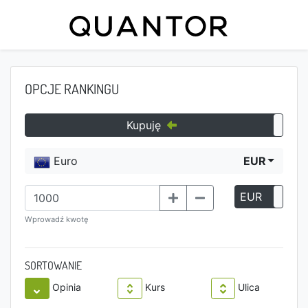
OPCJE RANKINGU
Kupuję
Euro
EUR
EUR
P
Wprowadź kwotę
SORTOWANIE
Opinia
Kurs
Ulica