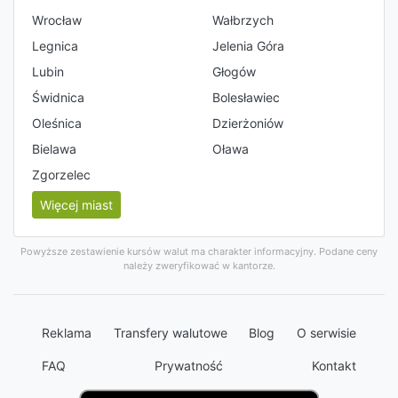
Wrocław
Wałbrzych
Legnica
Jelenia Góra
Lubin
Głogów
Świdnica
Bolesławiec
Oleśnica
Dzierżoniów
Bielawa
Oława
Zgorzelec
Więcej miast
Powyższe zestawienie kursów walut ma charakter informacyjny. Podane ceny
należy zweryfikować w kantorze.
Reklama
Transfery walutowe
Blog
O serwisie
FAQ
Prywatność
Kontakt