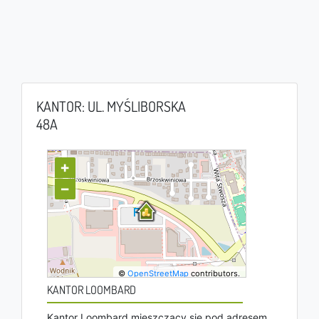
KANTOR: UL. MYŚLIBORSKA
48A
+
−
©
OpenStreetMap
contributors.
KANTOR LOOMBARD
Kantor Loombard mieszczący się pod adresem