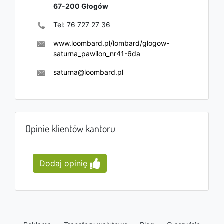
67-200
Głogów
Tel:
76 727 27 36
www.loombard.pl/lombard/glogow-
saturna_pawilon_nr41-6da
saturna@loombard.pl
Opinie klientów kantoru
Dodaj opinię