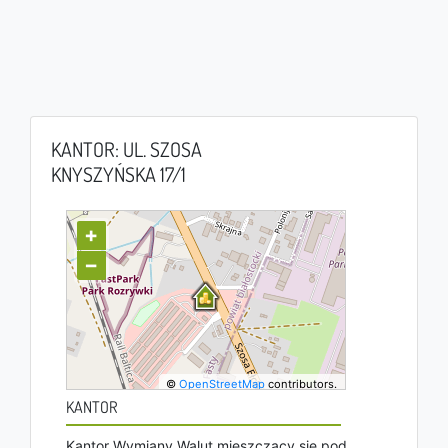
KANTOR: UL. SZOSA
KNYSZYŃSKA 17/1
+
−
©
OpenStreetMap
contributors.
KANTOR
Kantor Wymiany Walut mieszczący się pod