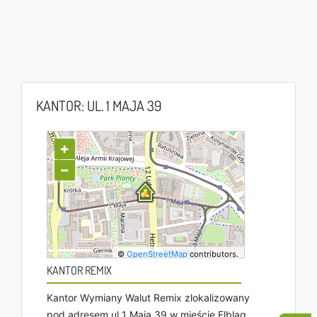
KANTOR: UL. 1 MAJA 39
+
−
©
OpenStreetMap
contributors.
KANTOR REMIX
Kantor Wymiany Walut Remix zlokalizowany
pod adresem ul 1 Maja 39 w mieście Elbląg