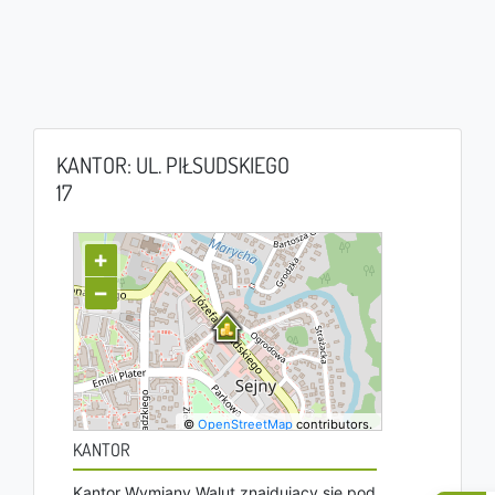
KANTOR: UL. PIŁSUDSKIEGO
17
+
−
©
OpenStreetMap
contributors.
KANTOR
Kantor Wymiany Walut znajdujący się pod