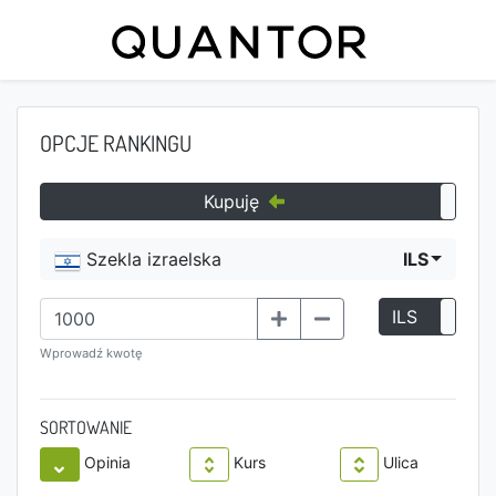
OPCJE RANKINGU
Kupuję
Szekla izraelska
ILS
ILS
P
Wprowadź kwotę
SORTOWANIE
Opinia
Kurs
Ulica