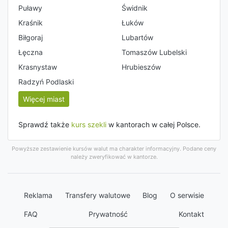
Puławy
Świdnik
Kraśnik
Łuków
Biłgoraj
Lubartów
Łęczna
Tomaszów Lubelski
Krasnystaw
Hrubieszów
Radzyń Podlaski
Więcej miast
Sprawdź także
kurs szekli
w kantorach w całej Polsce.
Powyższe zestawienie kursów walut ma charakter informacyjny. Podane ceny
należy zweryfikować w kantorze.
Reklama
Transfery walutowe
Blog
O serwisie
FAQ
Prywatność
Kontakt