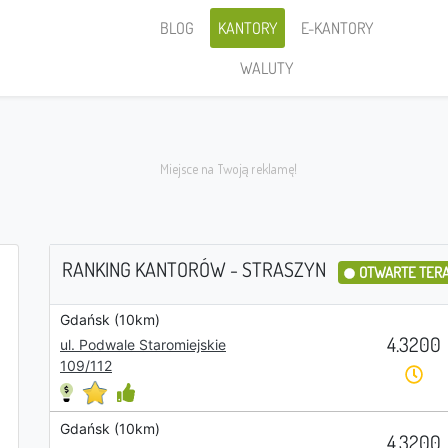
BLOG
KANTORY
E-KANTORY
WALUTY
RANKING KANTORÓW - STRASZYN
OTWARTE TER
Gdańsk (10km)
Sprzedaję
4.3200
ul. Podwale Staromiejskie
109/112
Gdańsk (10km)
PLN
4.3200