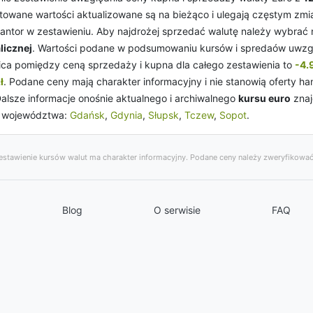
entowane wartości aktualizowane są na bieżąco i ulegają częstym zm
 kantor w zestawieniu. Aby najdrożej sprzedać walutę należy wybrać
licznej
. Wartości podane w podsumowaniu kursów i spredaów uwzg
nica pomiędzy ceną sprzedaży i kupna dla całego zestawienia to
-4.
ł
. Podane ceny mają charakter informacyjny i nie stanowią oferty h
lsze informacje onośnie aktualnego i archiwalnego
kursu euro
znaj
h województwa:
Gdańsk
,
Gdynia
,
Słupsk
,
Tczew
,
Sopot
.
stawienie kursów walut ma charakter informacyjny. Podane ceny należy zweryfikować
Blog
O serwisie
FAQ