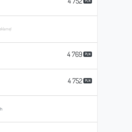
4 752
PLN
4 769
PLN
4 752
PLN
h