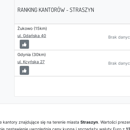
RANKING KANTORÓW - STRASZYN
Żukowo (15km)
ul. Gdańska 40
Brak danyc
Gdynia (30km)
ul. Kcyńska 27
Brak danyc
 kantory znajdujące się na terenie miasta
Straszyn
. Wartości preze
nie zestawienie uwzględnia ceny kupna i sprzedaży waluty Euro z
1