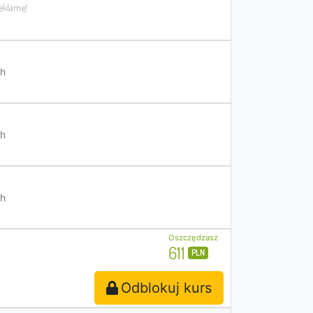
h
h
h
Oszczędzasz
611
PLN
Odblokuj kurs