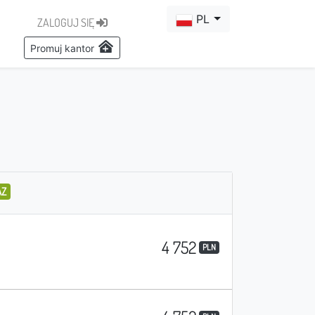
PL
ZALOGUJ SIĘ
Promuj kantor
AZ
4 752
PLN