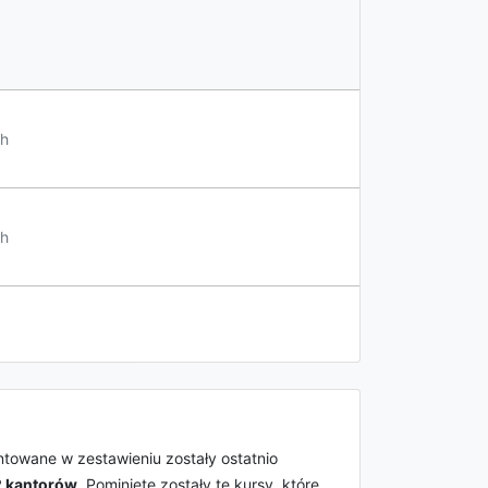
h
h
ntowane w zestawieniu zostały ostatnio
2 kantorów
. Pominięte zostały te kursy, które