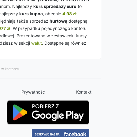
ianom. Najlepszy
kurs sprzedaży euro
to
 najlepszy
kurs kupna
, obecnie
4.98 zł
.
lędniają także sprzedaż
hurtową
dostępną
977 zł
. W przypadku pojedynczego kantoru
andlowej. Prezentowane w zestawieniu kursy
dziesz w sekcji
walut
. Dostępne są również
 w kantorze.
Prywatność
Kontakt