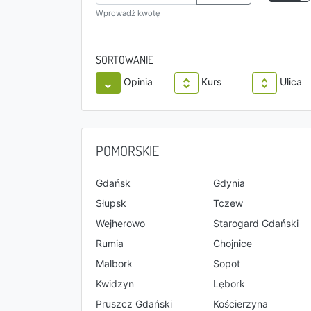
Wprowadź kwotę
SORTOWANIE
Opinia
Kurs
Ulica
POMORSKIE
Gdańsk
Gdynia
Słupsk
Tczew
Wejherowo
Starogard Gdański
Rumia
Chojnice
Malbork
Sopot
Kwidzyn
Lębork
Pruszcz Gdański
Kościerzyna