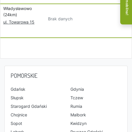
Władysławowo
(24km)
Brak danych
ul. Towarowa 15
POMORSKIE
Gdańsk
Gdynia
Słupsk
Tczew
Starogard Gdański
Rumia
Chojnice
Malbork
Sopot
Kwidzyn
Lębork
Pruszcz Gdański