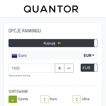
OPCJE RANKINGU
Kupuję
Euro
EUR
EUR
P
Wprowadź kwotę
SORTOWANIE
Opinia
Kurs
Ulica