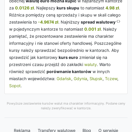
obecnej
walutę euro można kupić
w najtańszym kantorze
za
0.0126 zł
. Najlepszy
kurs skupu
to natomiast
4.98 zł
.
Różnica pomiędzy ceną sprzedaży i skupu w skali całego
zestawienia to
-4.9674 zł
. Najniższy
spread walutowy
w pojedynczym kantorze to natomiast
0.001 zł
. Należy
pamiętać, że prezentowane zestawienie ma charakter
informacyjny i nie stanowi oferty handlowej. Poszczególne
kursy należy sprawdzać bezpośrednio w kantorach. Aby
sprawdzić jak kantorowy
kurs euro
zmieniał się na
przestrzeni czasu przejdź do zakładki
waluty
. Warto
również sprawdzić
porównanie kantorów
w innych
miastach województwa:
Gdańsk
,
Gdynia
,
Słupsk
,
Tczew
,
Sopot
.
Powyższe zestawienie kursów walut ma charakter informacyjny. Podane ceny
należy zweryfikować w kantorze.
Reklama
Transfery walutowe
Blog
O serwisie