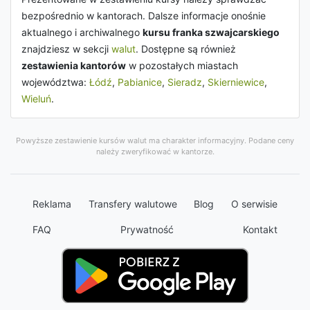
bezpośrednio w kantorach. Dalsze informacje onośnie
aktualnego i archiwalnego
kursu franka szwajcarskiego
znajdziesz w sekcji
walut
. Dostępne są również
zestawienia kantorów
w pozostałych miastach
województwa:
Łódź
,
Pabianice
,
Sieradz
,
Skierniewice
,
Wieluń
.
Powyższe zestawienie kursów walut ma charakter informacyjny. Podane ceny
należy zweryfikować w kantorze.
Reklama
Transfery walutowe
Blog
O serwisie
FAQ
Prywatność
Kontakt