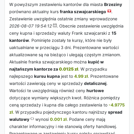
W powyższym zestawieniu kantorów dla miasta
Brzeziny
porównano aktualny kurs
franka szwajcarskiego
.
Zestawienie uwzględnia ostatnie zmiany wprowadzone
2026-08-07 19:54:12
. Obecnie zestawienie uwzględnia
ceny kupna i sprzedaży waluty Frank szwajcarski z
15
kantorów
. Pominięte zostały te kursy, które nie były
uaktualniane w przeciągu 3 dni. Prezentowane wartości
aktualizowane są na bieżąco i ulegają częstym zmianom.
Aktualnie franka szwajcarskiego można
kupić w
najtańszym kantorze za
0.0125 zł
. W przypadku
najlepszego
kursu kupna
jest to
4.99 zł
. Prezentowane
wartości zawierają ceny w sprzedaży
detalicznej
.
Wartości te uwzględniają również ceny
hurtowe
dotyczące wymiany większych kwot. Różnica pomiędzy
ceną sprzedaży i kupna dla całego zestawienia to
-4.9775
zł
. W przypadku pojedynczego kantoru najniższy
spread
walutowy
wynosi
0.001 zł
. Podane ceny mają
charakter informacyjny i nie stanowią oferty handlowej.
Prezentowane w zestawieniu kursy należy sprawdzać