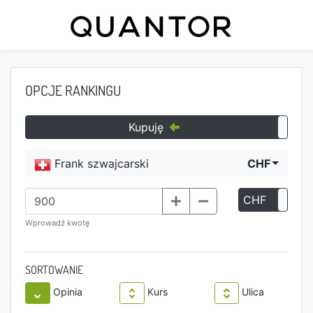
OPCJE RANKINGU
Kupuję
Frank szwajcarski
CHF
CHF
P
Wprowadź kwotę
SORTOWANIE
Opinia
Kurs
Ulica