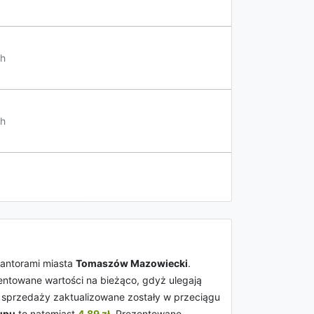
h
h
antorami miasta
Tomaszów Mazowiecki
.
zentowane wartości na bieżąco, gdyż ulegają
i sprzedaży zaktualizowane zostały w przeciągu
upu
to natomiast
4.89 zł
. Prezentowane