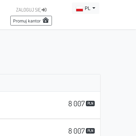
PL
ZALOGUJ SIĘ
Promuj kantor
8 007
PLN
8 007
PLN