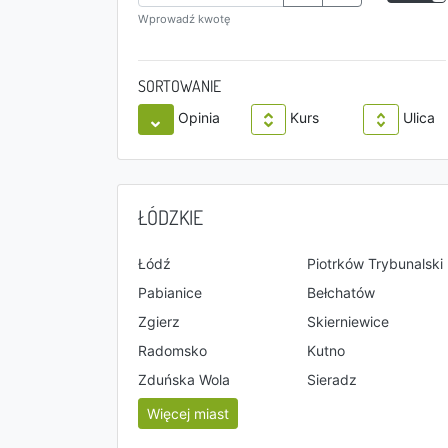
Wprowadź kwotę
SORTOWANIE
Opinia
Kurs
Ulica
ŁÓDZKIE
Łódź
Piotrków Trybunalski
Pabianice
Bełchatów
Zgierz
Skierniewice
Radomsko
Kutno
Zduńska Wola
Sieradz
Więcej miast