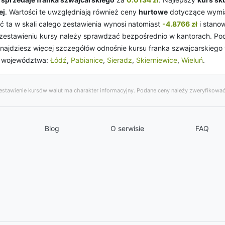
ej
. Wartości te uwzględniają również ceny
hurtowe
dotyczące wymia
ść ta w skali całego zestawienia wynosi natomiast
-4.8766 zł
i stano
estawieniu kursy należy sprawdzać bezpośrednio w kantorach. Poda
najdziesz więcej szczegółów odnośnie kursu franka szwajcarskiego
h województwa:
Łódź
,
Pabianice
,
Sieradz
,
Skierniewice
,
Wieluń
.
stawienie kursów walut ma charakter informacyjny. Podane ceny należy zweryfikować
Blog
O serwisie
FAQ