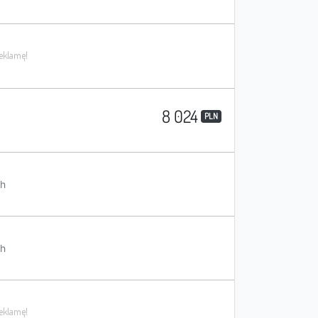
8 024
PLN
h
h