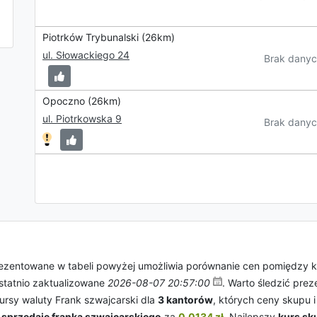
Piotrków Trybunalski (26km)
ul. Słowackiego 24
Brak danyc
Opoczno (26km)
ul. Piotrkowska 9
Brak danyc
ezentowane w tabeli powyżej umożliwia porównanie cen pomiędzy k
statnio zaktualizowane
2026-08-07 20:57:00
. Warto śledzić pre
ursy waluty Frank szwajcarski dla
3 kantorów
, których ceny skupu 
u
sprzedaje franka szwajcarskiego
za
0.0134 zł
. Najlepszy
kurs sk