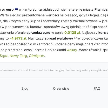
ursu
euro
w kantorach znajdujących się na terenie miasta
Piwnicz
 Warto śledzić prezentowane wartości na bieżąco, gdyż ulegają czę
ry, dla których ceny kupna i sprzedaży zostały zaktualizowane w prz
ne w podsumowaniu kursów i spredaów uwzględniają także sprzeda
stawieniu oferuje
sprzedaż euro
w cenie
0.0128 zł
. Najlepszy
kurs 
nia to
-4.9772 zł
. Najniższy
spread walutowy
w pojedynczym kan
dzać bezpośrednio w kantorach. Podane ceny mają charakter inform
ę na przestrzeni czasu przejdź do zakładki
waluty
. Warto również sp
Sącz
,
Nowy Targ
,
Oświęcim
.
stawienie kursów walut ma charakter informacyjny. Podane ceny należy zweryfikować
Blog
O serwisie
FAQ