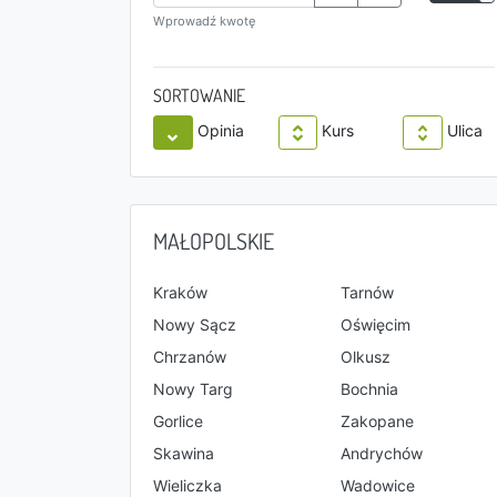
Wprowadź kwotę
SORTOWANIE
Opinia
Kurs
Ulica
MAŁOPOLSKIE
Kraków
Tarnów
Nowy Sącz
Oświęcim
Chrzanów
Olkusz
Nowy Targ
Bochnia
Gorlice
Zakopane
Skawina
Andrychów
Wieliczka
Wadowice