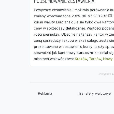
PODSUMOWANIE ZESTAWIENIA
Powyższe zestawienie umożliwia porównanie k
zmiany wprowadzone
2026-08-07 23:12:15
.
kursu waluty Euro znajdują się tylko dwa kanto
ceny w sprzedaży
detalicznej
. Wartości poda
ilości pieniędzy. Obecnie najtańszy kantor w ze
ceną sprzedaży i skupu w skali całego zestawie
prezentowane w zestawieniu kursy należy spraw
sprawdzić jak kantorowy
kurs euro
zmieniał si
miastach województwa:
Kraków
,
Tarnów
,
Nowy 
Powyższe ze
Reklama
Transfery walutowe