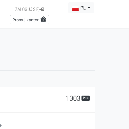
PL
ZALOGUJ SIĘ
Promuj kantor
1 003
PLN
h