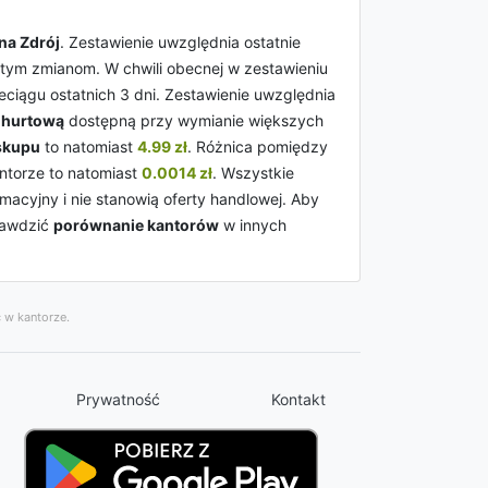
na Zdrój
. Zestawienie uwzględnia ostatnie
stym zmianom. W chwili obecnej w zestawieniu
eciągu ostatnich 3 dni. Zestawienie uwzględnia
ż
hurtową
dostępną przy wymianie większych
skupu
to natomiast
4.99 zł
. Różnica pomiędzy
torze to natomiast
0.0014 zł
. Wszystkie
acyjny i nie stanowią oferty handlowej. Aby
rawdzić
porównanie kantorów
w innych
 w kantorze.
Prywatność
Kontakt