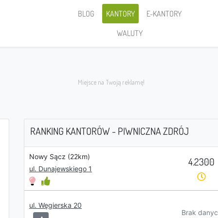
BLOG
KANTORY
E-KANTORY
WALUTY
RANKING KANTORÓW - PIWNICZNA ZDRÓJ
Nowy Sącz (22km)
4.2300
Sprzedaję
ul. Dunajewskiego 1
ul. Węgierska 20
PLN
Brak danyc