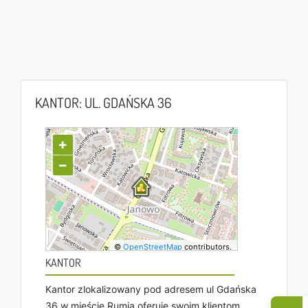
KANTOR: UL. GDAŃSKA 36
+
−
©
OpenStreetMap
contributors.
KANTOR
Kantor zlokalizowany pod adresem ul Gdańska
36 w mieście Rumia oferuje swoim klientom