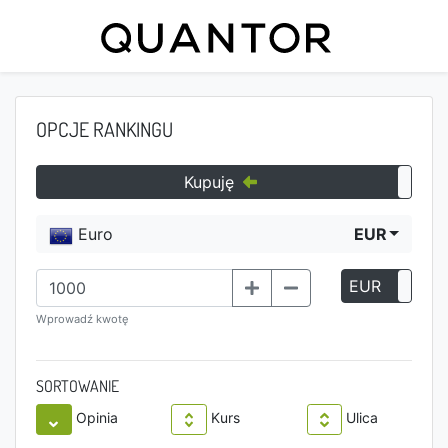
OPCJE RANKINGU
Kupuję
Euro
EUR
EUR
P
Wprowadź kwotę
SORTOWANIE
Opinia
Kurs
Ulica