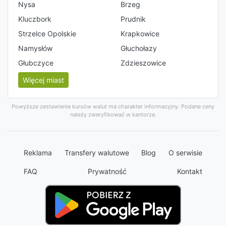
Nysa
Brzeg
Kluczbork
Prudnik
Strzelce Opolskie
Krapkowice
Namysłów
Głuchołazy
Głubczyce
Zdzieszowice
Więcej miast
Powyższe zestawienie kursów walut ma charakter informacyjny. Podane ceny
należy zweryfikować w kantorze.
Reklama
Transfery walutowe
Blog
O serwisie
FAQ
Prywatność
Kontakt