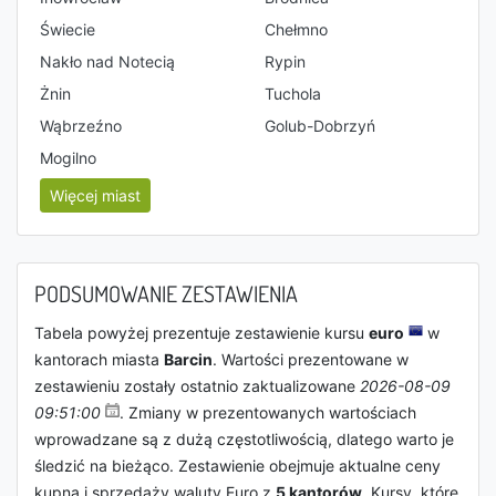
Świecie
Chełmno
Nakło nad Notecią
Rypin
Żnin
Tuchola
Wąbrzeźno
Golub-Dobrzyń
Mogilno
Więcej miast
PODSUMOWANIE ZESTAWIENIA
Tabela powyżej prezentuje zestawienie kursu
euro
w
kantorach miasta
Barcin
. Wartości prezentowane w
zestawieniu zostały ostatnio zaktualizowane
2026-08-09
09:51:00
. Zmiany w prezentowanych wartościach
wprowadzane są z dużą częstotliwością, dlatego warto je
śledzić na bieżąco. Zestawienie obejmuje aktualne ceny
kupna i sprzedaży waluty Euro z
5 kantorów
. Kursy, które