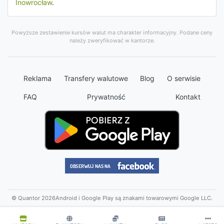
Inowrocław
.
Powyższe zestawienie kursów walut ma charakter informacyjny. Podane ceny
należy zweryfikować w kantorze.
Reklama
Transfery walutowe
Blog
O serwisie
FAQ
Prywatność
Kontakt
© Quantor 2026
Android i Google Play są znakami towarowymi Google LLC.