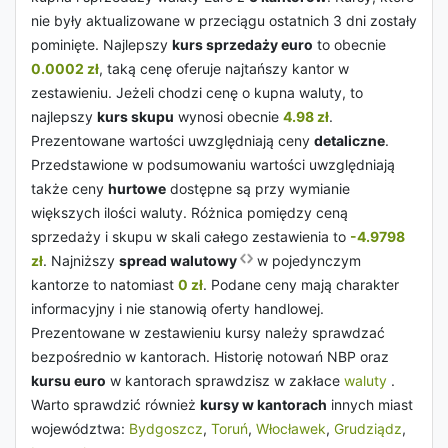
nie były aktualizowane w przeciągu ostatnich 3 dni zostały
pominięte. Najlepszy
kurs sprzedaży euro
to obecnie
0.0002 zł
, taką cenę oferuje najtańszy kantor w
zestawieniu. Jeżeli chodzi cenę o kupna waluty, to
najlepszy
kurs skupu
wynosi obecnie
4.98 zł
.
Prezentowane wartości uwzględniają ceny
detaliczne
.
Przedstawione w podsumowaniu wartości uwzględniają
także ceny
hurtowe
dostępne są przy wymianie
większych ilości waluty. Różnica pomiędzy ceną
sprzedaży i skupu w skali całego zestawienia to
-4.9798
zł
. Najniższy
spread walutowy
w pojedynczym
kantorze to natomiast
0 zł
. Podane ceny mają charakter
informacyjny i nie stanowią oferty handlowej.
Prezentowane w zestawieniu kursy należy sprawdzać
bezpośrednio w kantorach. Historię notowań NBP oraz
kursu euro
w kantorach sprawdzisz w zakłace
waluty
.
Warto sprawdzić również
kursy w kantorach
innych miast
województwa:
Bydgoszcz
,
Toruń
,
Włocławek
,
Grudziądz
,