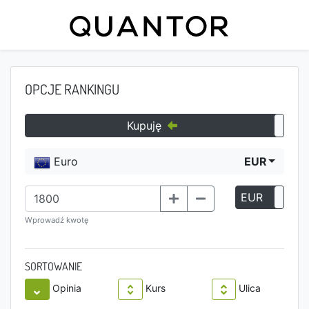
OPCJE RANKINGU
Kupuję
Euro
EUR
EUR
P
Wprowadź kwotę
SORTOWANIE
Opinia
Kurs
Ulica