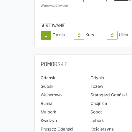
Wprowadź kwotę
SORTOWANIE
Opinia
Kurs
Ulica
POMORSKIE
Gdańsk
Gdynia
Słupsk
Tczew
Wejherowo
Starogard Gdański
Rumia
Chojnice
Malbork
Sopot
Kwidzyn
Lębork
Pruszcz Gdański
Kościerzyna