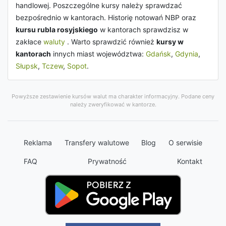
handlowej. Poszczególne kursy należy sprawdzać
bezpośrednio w kantorach. Historię notowań NBP oraz
kursu rubla rosyjskiego
w kantorach sprawdzisz w
zakłace
waluty
. Warto sprawdzić również
kursy w
kantorach
innych miast województwa:
Gdańsk
,
Gdynia
,
Słupsk
,
Tczew
,
Sopot
.
Powyższe zestawienie kursów walut ma charakter informacyjny. Podane ceny
należy zweryfikować w kantorze.
Reklama
Transfery walutowe
Blog
O serwisie
FAQ
Prywatność
Kontakt