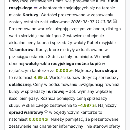
Powyższe zestawienie umożliwia porównanie kursu
rubla
rosyjskiego
w kantorach znajdujących się na terenie
miasta
Kartuzy
. Wartości prezentowane w zestawieniu
zostały ostatnio zaktualizowane
2026-08-07 11:13:36
.
Prezentowane wartości ulegają częstym zmianom, dlatego
warto śledzić je na bieżąco. Zestawienie obejmuje
aktualne ceny kupna i sprzedaży waluty Rubel rosyjski z
14 kantorów
. Kursy, które nie były aktualizowane w
przeciągu ostatnich 3 dni zostały pominięte. W chwili
obecnej
walutę rubla rosyjskiego można kupić
w
najtańszym kantorze za
0.003 zł
. Najlepszy
kurs skupu
to natomiast
4.99 zł
. Wartości kursów dotyczą sprzedaży
detalicznej
. Ceny w podsumowaniu uwzględniają również
kursy w sprzedaży
hurtowej
– dot. wymiany większej
ilości pieniędzy. Różnica pomiędzy ceną sprzedaży i
skupu w skali całego zestawienia to
-4.987 zł
. Najniższy
spread walutowy
w pojedynczym kantorze to
natomiast
0.0004 zł
. Należy pamiętać, że prezentowane
zestawienie ma charakter informacyjny i nie stanowi oferty