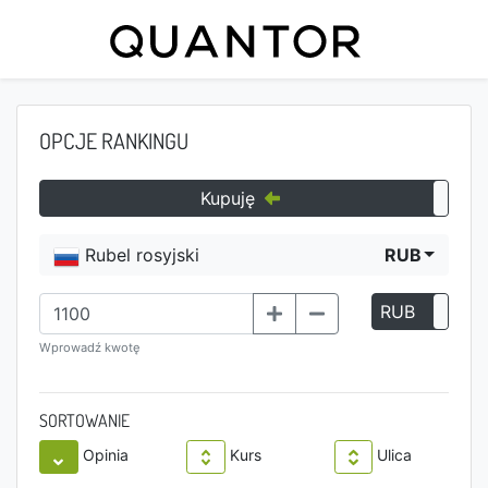
OPCJE RANKINGU
Kupuję
Rubel rosyjski
RUB
RUB
P
Wprowadź kwotę
SORTOWANIE
Opinia
Kurs
Ulica