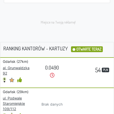
RANKING KANTORÓW - KARTUZY
OTWARTE TERAZ
Gdańsk (27km)
0.0490
al. Grunwaldzka
54
PLN
92
Gdańsk (29km)
ul. Podwale
Staromiejskie
Brak danych
109/112